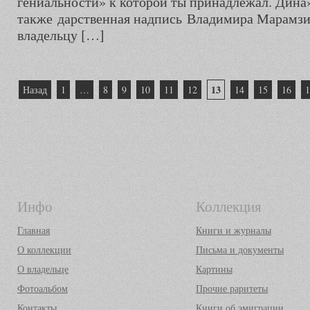
гениальности» к которой ты принадлежал. Дина
также дарственная надпись Владимира Марамзи
владельцу […]
Пагинация
13
Назад
1
…
8
9
10
11
12
14
15
16
1
записей
Инфо
Коллекция
Главная
Книги и журналы
О коллекции
Письма и документы
О владельце
Картины
Фотоальбом
Прочие раритеты
Контакты
Книги об эмиграции