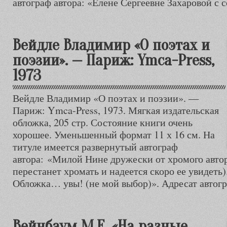
автограф автора: «Елене Сергеевне Захаровой с
Вейдле Владимир «О поэтах и
поэзии». — Париж: Ymca-Press,
1973
Вейдле Владимир «О поэтах и поэзии». —
Париж: Ymca-Press, 1973. Мягкая издательская
обложка, 205 стр. Состояние книги очень
хорошее. Уменьшенный формат 11 х 16 см. На
титуле имеется развернутый автограф
автора: «Милой Нине дружески от хромого автор
перестанет хромать и надеется скоро ее увидеть)
Обложка… увы! (не мой выбор)». Адресат автог
Вейнбаум М.Е. «На разные