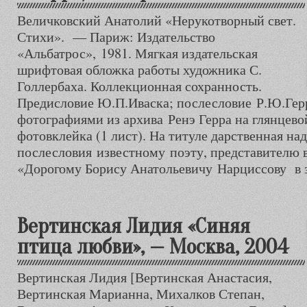
Величковский Анатолий «Нерукотворный свет.
Стихи». — Париж: Издательство
«Альбатрос», 1981. Мягкая издательская
шрифтовая обложка работы художника С.
Голлербаха. Коллекционная сохранность.
Предисловие Ю.П.Иваска; послесловие Р.Ю.Герр
фотографиями из архива Ренэ Герра на глянцевой
фотовклейка (1 лист). На титуле дарственная над
послесловия известному поэту, представителю 
«Дорогому Борису Анатольевичу Нарциссову в 
Вертинская Лидия «Синяя
птица любви», — Москва, 2004
Вертинская Лидия [Вертинская Анастасия,
Вертинская Марианна, Михалков Степан,