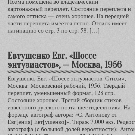
Поэма помещена во владельческий
картонажный переплет. Состояние переплета и
самого оттиска — очень хорошее. На передней
части переплета имеется пятно. Оттиск имеет
пагинацию со стр. 3 по стр. 58. […]
Евтушенко Евг. «Шоссе
энтузиастов», — Москва, 1956
Евтушенко Евг. «Шоссе энтузиастов. Стихи», —
Москва: Московский рабочий, 1956. Твердый
переплет, уменьшенный формат, 128 стр.
Состояние хорошее. Третий сборник стихов
известного русского поэта-шестидесятника. На
форзаце автограф автора: «С. Антонову от
Евг[ения] Евт[ушенко]». Тираж 7.000 экз. Редкос
автографа (с большой долей вероятности): Анто