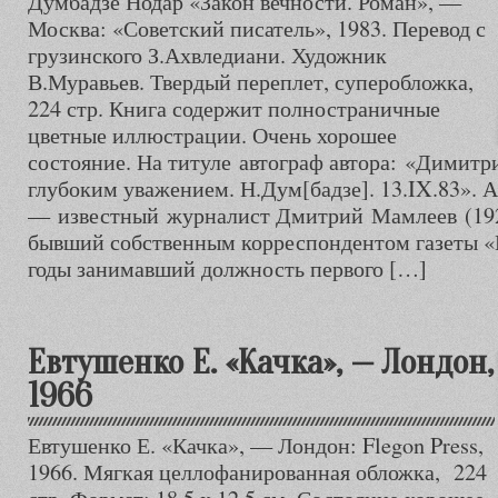
Думбадзе Нодар «Закон вечности. Роман», —
Москва: «Советский писатель», 1983. Перевод с
грузинского З.Ахвледиани. Художник
В.Муравьев. Твердый переплет, суперобложка,
224 стр. Книга содержит полностраничные
цветные иллюстрации. Очень хорошее
состояние. На титуле автограф автора: «Димит
глубоким уважением. Н.Дум[бадзе]. 13.IX.83». А
— известный журналист Дмитрий Мамлеев (1929
бывший собственным корреспондентом газеты «
годы занимавший должность первого […]
Евтушенко Е. «Качка», — Лондон,
1966
Евтушенко Е. «Качка», — Лондон: Flegon Press,
1966. Мягкая целлофанированная обложка, 224