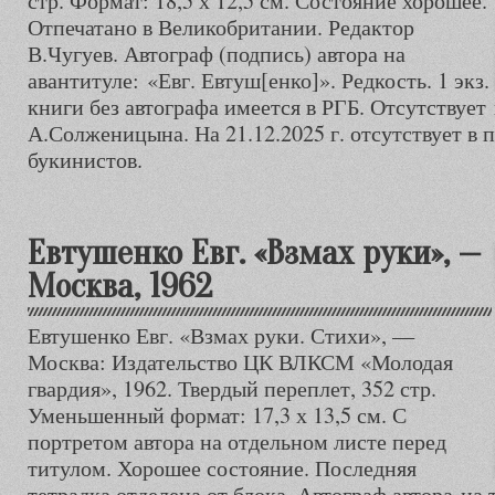
стр. Формат: 18,5 х 12,5 см. Состояние хорошее.
Отпечатано в Великобритании. Редактор
В.Чугуев. Автограф (подпись) автора на
авантитуле: «Евг. Евтуш[енко]». Редкость. 1 экз.
книги без автографа имеется в РГБ. Отсутствует
А.Солженицына. На 21.12.2025 г. отсутствует в 
букинистов.
Евтушенко Евг. «Взмах руки», —
Москва, 1962
Евтушенко Евг. «Взмах руки. Стихи», —
Москва: Издательство ЦК ВЛКСМ «Молодая
гвардия», 1962. Твердый переплет, 352 стр.
Уменьшенный формат: 17,3 х 13,5 см. С
портретом автора на отдельном листе перед
титулом. Хорошее состояние. Последняя
тетрадка отделена от блока. Автограф автора на 