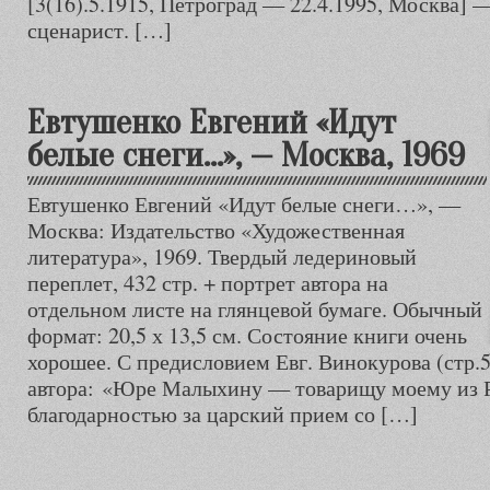
[3(16).5.1915, Петроград — 22.4.1995, Москва] 
сценарист. […]
Евтушенко Евгений «Идут
белые снеги…», — Москва, 1969
Евтушенко Евгений «Идут белые снеги…», —
Москва: Издательство «Художественная
литература», 1969. Твердый ледериновый
переплет, 432 стр. + портрет автора на
отдельном листе на глянцевой бумаге. Обычный
формат: 20,5 х 13,5 см. Состояние книги очень
хорошее. С предисловием Евг. Винокурова (стр.5
автора: «Юре Малыхину — товарищу моему из Р
благодарностью за царский прием со […]