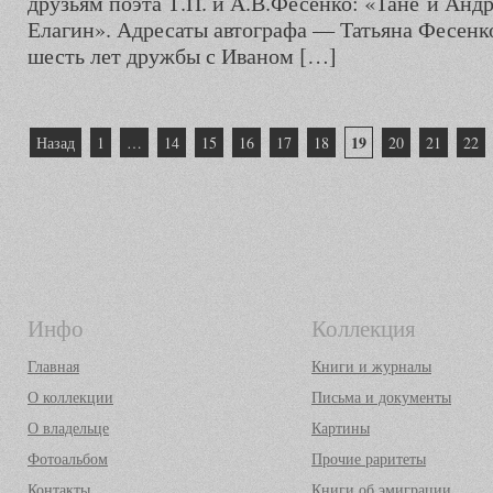
друзьям поэта Т.П. и А.В.Фесенко: «Тане и Анд
Елагин». Адресаты автографа — Татьяна Фесенк
шесть лет дружбы с Иваном […]
Пагинация
19
Назад
1
…
14
15
16
17
18
20
21
22
записей
Инфо
Коллекция
Главная
Книги и журналы
О коллекции
Письма и документы
О владельце
Картины
Фотоальбом
Прочие раритеты
Контакты
Книги об эмиграции