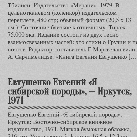
Тбилиси: Издательство «Мерани», 1979. В
цельнотканевом (коленкор) издательском
переплёте, 480 стр; обычный формат (20,5 х 13
см.). Состояние близкое к отличному. Тираж
75.000 экз. Издание состоит из двух тесно
взаимосвязанных частей: это стихи о Грузии и 
поэтов. Редактор-составитель Г.Маргвелашвили
А. Сарчимелидзе. «Книга Евгения Евтушенко […
Евтушенко Евгений «Я
сибирской породы», — Иркутск,
1971
Евтушенко Евгений «Я сибирской породы», —
Иркутск: Восточно-сибирское книжное
издательство, 1971. Мягкая бумажная обложка,
216 стр. Уменьшенный формат: 16,5 х 12,3 см.