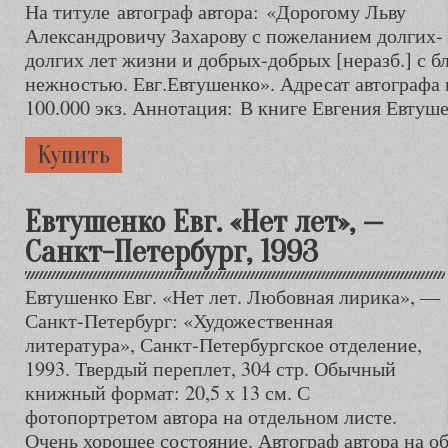
На титуле автограф автора: «Дорогому Льву
Александровичу Захарову с пожеланием долгих-
долгих лет жизни и добрых-добрых [неразб.] с б
нежностью. Евг.Евтушенко». Адресат автографа 
100.000 экз. Аннотация: В книге Евгения Евтуш
Купить
Евтушенко Евг. «Нет лет», —
Санкт-Петербург, 1993
Евтушенко Евг. «Нет лет. Любовная лирика», —
Санкт-Петербург: «Художественная
литература», Санкт-Петербургское отделение,
1993. Твердый переплет, 304 стр. Обычный
книжный формат: 20,5 х 13 см. С
фотопортретом автора на отдельном листе.
Очень хорошее состояние. Автограф автора на об