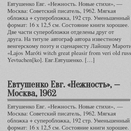
Евтушенко Евг. «Нежность. Новые стихи», —
Москва: Советский писатель, 1962. Мягкая
обложка + суперобложка, 192 стр. Уменьшенный
формат: 16 х 12,5 см. Состояние книги хорошее.
Две части суперобложки отделены друг от
друга. На титуле автограф автора известному
венгерскому поэту и сценаристу Лайошу Мароти 
«Lajos Maróti witch great pleasir from veri old rus
Yevtuchen[ko]. Евг.Евтушенко. […]
Евтушенко Евг. «Нежность», —
Москва, 1962
Евтушенко Евг. «Нежность. Новые стихи», —
Москва: Советский писатель, 1962. Мягкая
обложка + суперобложка, 192 стр. Уменьшенный
формат: 16 х 12,5 см. Состояние книги хорошее.