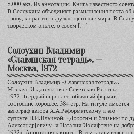
8.000 экз. Из аннотации: Книга известного совет
В.Солоухина объединяет размышления поэта об
слову, к красоте окружающего нас мира. В.Соло
творческом опыте, о своем […]
Солоухин Владимир
«Славянская тетрадь». —
Москва, 1972
Солоухин Владимир «Славянская тетрадь». —
Москва: Издательство «Советская Россия»,
1972. Твердый переплет, обычный формат,
состояние хорошее, 384 стр. На титуле имеется
автограф автора А.А.Реформатскому и его
супруге Н.И.Ильиной: «Дорогим и близким по д
Александр[овичу] и Наталии Иосифовне на добр
1972». Аннотация к книге: В эту книгу известно