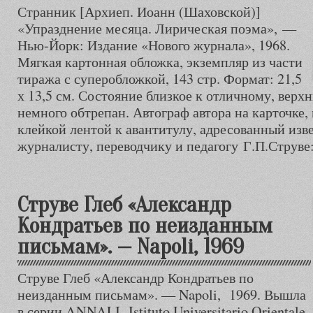
Странник [Архиеп. Иоанн (Шаховской)]
«Упразднение месяца. Лирическая поэма», —
Нью-Йорк: Издание «Нового журнала», 1968.
Мягкая картонная обложка, экземпляр из части
тиража с суперобложкой, 143 стр. Формат: 21,5
х 13,5 см. Состояние близкое к отличному, верх
немного обтрепан. Автограф автора на карточке
клейкой лентой к авантитулу, адресованный изв
журналисту, переводчику и педагогу Г.П.Струве
Струве Глеб «Александр
Кондратьев по неизданным
письмам». — Napoli, 1969
Струве Глеб «Александр Кондратьев по
неизданным письмам». — Napoli, 1969. Вышла
в серии ANNALI Istituto Universitario Orientale.