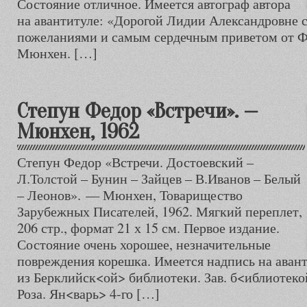
Состояние отличное. Имеется автограф автора
на авантитуле: «Дорогой Лидии Александровне
пожеланиями и самым сердечным приветом от Ф
Мюнхен. […]
Степун Федор «Встречи». —
Мюнхен, 1962
Степун Федор «Встречи. Достоевский –
Л.Толстой – Бунин – Зайцев – В.Иванов – Белый
– Леонов». — Мюнхен, Товарищество
Зарубежных Писателей, 1962. Мягкий переплет,
206 стр., формат 21 х 15 см. Первое издание.
Состояние очень хорошее, незначительные
повреждения корешка. Имеется надпись на аван
из Берклийск<ой> библиотеки. Зав. б<иблиотеко
Роза. Ян<варь> 4-го […]