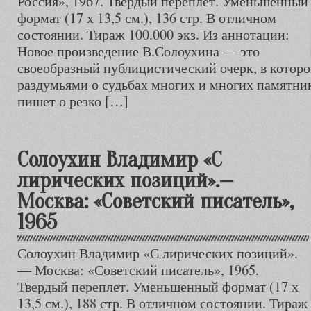
Россия», 1967. Твердый переплет. Уменьшенный
формат (17 х 13,5 см.), 136 стр. В отличном
состоянии. Тираж 100.000 экз. Из аннотации:
Новое произведение В.Солоухина — это
своеобразный публицистический очерк, в которо
раздумьями о судьбах многих и многих памятник
пишет о резко […]
Солоухин Владимир «С
лирических позиций».—
Москва: «Советский писатель»,
1965
Солоухин Владимир «С лирических позиций».
— Москва: «Советский писатель», 1965.
Твердый переплет. Уменьшенный формат (17 х
13,5 см.), 188 стр. В отличном состоянии. Тираж