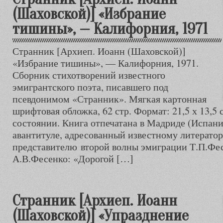
(Шаховской)] «Избрание
тишины», — Калифорния, 1971
Странник [Архиеп. Иоанн (Шаховской)]
«Избрание тишины», — Калифорния, 1971.
Сборник стихотворений известного
эмигрантского поэта, писавшего под
псевдонимом «Странник». Мягкая картонная
шрифтовая обложка, 62 стр. Формат: 21,5 х 13,5
состоянии. Книга отпечатана в Мадриде (Испани
авантитуле, адресованный известному литератор
представителю второй волны эмиграции Т.П.Фес
А.В.Фесенко: «Дорогой […]
Странник [Архиеп. Иоанн
(Шаховской)] «Упразднение