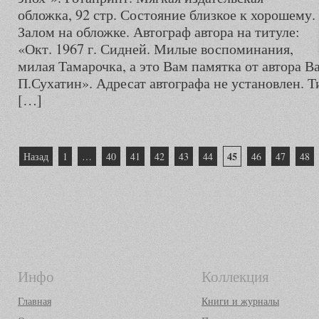
обложка, 92 стр. Состояние близкое к хорошему.
Залом на обложке. Автограф автора на титуле:
«Окт. 1967 г. Сидней. Милые воспоминания,
милая Тамарочка, а это Вам памятка от автора Ва
П.Сухатин». Адресат автографа не установлен. Т
[…]
Пагинация
45
Назад
1
…
40
41
42
43
44
46
47
48
записей
Инфо
Коллекция
Главная
Книги и журналы