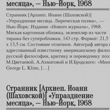
месяца», — Нью-Йорк, 1968
Странник [Архиеп. Иоанн (Шаховской)]
«Упразднение месяца. Лирическая поэма», —
Нью-Йорк: Издание «Нового журнала», 1968.
Мягкая картонная обложка, экземпляр из части
тиража без суперобложки, 143 стр. Формат: 21,5
х 13,5 см. Состояние отличное. Автограф автора 
адресованный известному американскому филос
русской философии, критику и переводчику поэ
М.Цветаевой, А.Ахматовой и И.Бродского: «Мн
George L. Kline, […]
Странник [Архиеп. Иоанн
(Шаховской)] «Упразднение
месяца», — Нью-Йорк, 1968