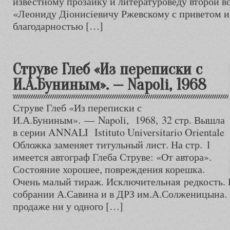
известному прозаику и литературоведу второй 
«Леониду Дiонисiевичу Ржевскому с приветом и
благодарностью […]
Струве Глеб «Из переписки с
И.А.Буниным». — Napoli, 1968
Струве Глеб «Из переписки с
И.А.Буниным». — Napoli, 1968, 32 стр. Вышла
в серии ANNALI Istituto Universitario Orientale
Обложка заменяет титульный лист. На стр. 1
имеется автограф Глеба Струве: «От автора».
Состояние хорошее, повреждения корешка.
Очень малый тираж. Исключительная редкость. К
собрании А.Савина и в ДРЗ им.А.Солженицына. Н
продаже ни у одного […]