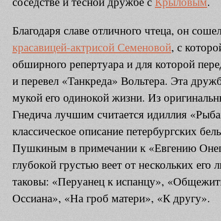
соседстве и тесной дружбе с
Крыловым
.
Благодаря славе отличного чтеца, он соше
красавицей-актрисой Семеновой
, с которо
обширного репертуара и для которой пер
и перевел «Танкреда» Вольтера. Эта дружб
мукой его одинокой жизни. Из оригиналь
Гнедича лучшим считается идиллия «Рыбак
классическое описание петербургских бел
Пушкиным в примечании к «Евгению Онег
глубокой грустью веет от нескольких его 
таковы: «Перуанец к испанцу», «Общежит
Оссиана», «На гроб матери», «К другу».