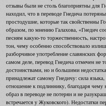
отзывы были не столь благоприятны для 
находил, что в переводе Гнедича потеряны
простодушие, которые так свойственны Г
образом, по мнению Галахова, «Гнедич с
песням какую-то торжественность, настро
тон, чему особенно способствовало излишн
разборчивое употребление славянских фор
самом деле, перевод Гнедича отмечен не 
достоинствами, но и большими недостатк
принадлежат самому Гнедичу: сила языка,
отношение к подлиннику, благодаря чему 
образ в переводе не потерян и не разукра
встречается у Жуковского). Недостатки п