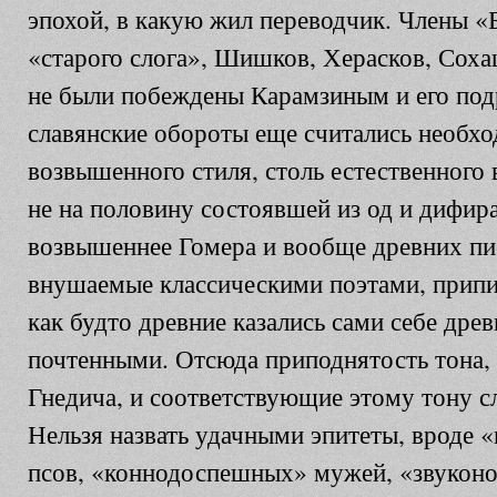
эпохой, в какую жил переводчик. Члены «
«старого слога», Шишков, Херасков, Соха
не были побеждены Карамзиным и его под
славянские обороты еще считались необх
возвышенного стиля, столь естественного в
не на половину состоявшей из од и дифир
возвышеннее Гомера и вообще древних пис
внушаемые классическими поэтами, припи
как будто древние казались сами себе дре
почтенными. Отсюда приподнятость тона, 
Гнедича, и соответствующие этому тону с
Нельзя назвать удачными эпитеты, вроде
псов, «коннодоспешных» мужей, «звуконо