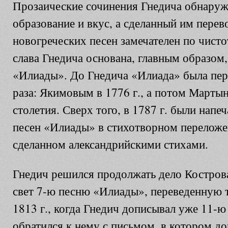
Прозаические сочинения Гнедича обнару
образование и вкус, а сделанный им пере
новогреческих песен замечателен по чисто
слава Гнедича основана, главным образом,
«Илиады». До Гнедича «Илиада» была пер
раза: Якимовым в 1776 г., а потом Марты
столетия. Сверх того, в 1787 г. были напе
песен «Илиады» в стихотворном переложе
сделанном александрийскими стихами.
Гнедич решился продолжать дело Кострова 
свет 7-ю песню «Илиады», переведенную 
1813 г., когда Гнедич дописывал уже 11-ю
обратился к нему с письмом, в котором д