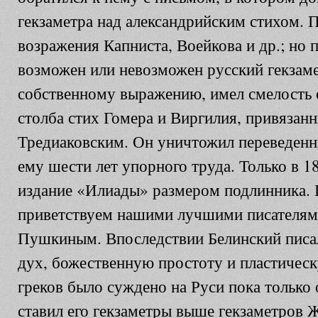
гекзаметра над александрийским стихом. 
возражения Капниста, Воейкова и др.; но 
возможен или невозможен русский гекзаме
собственному выражению, имел смелость о
столба стих Гомера и Виргилия, привязан
Тредиаковским. Он уничтожил переведенн
ему шести лет упорного труда. Только в 1
издание «Илиады» размером подлинника. 
приветствуем нашими лучшими писателям
Пушкиным. Впоследствии Белинский писал
дух, божественную простоту и пластичес
греков было суждено на Руси пока только
ставил его гекзаметры выше гекзаметров 