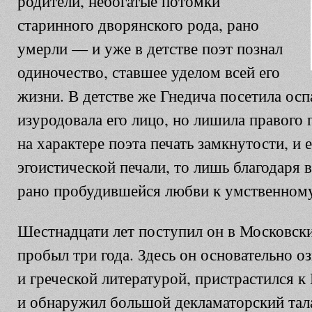
родители, небогатые потомки
старинного дворянского рода, рано
умерли — и уже в детстве поэт познал
одиночество, ставшее уделом всей его
жизни. В детстве же Гнедича посетила осп
изуродовала его лицо, но лишила правого г
на характере поэта печать замкнутости, и 
эгоистической печали, то лишь благодаря 
рано пробудившейся любви к умственному
Шестнадцати лет поступил он в Московски
пробыл три года. Здесь он основательно о
и греческой литературой, пристрастился 
и обнаружил большой декламаторский тала