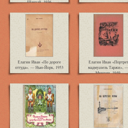
Шанхай, 1936
Елагин Иван «По дороге
Елагин Иван «Портре
оттуда». — Нью-Йорк, 1953
мадмуазель Таржи», 
Мюнхен, 1949.