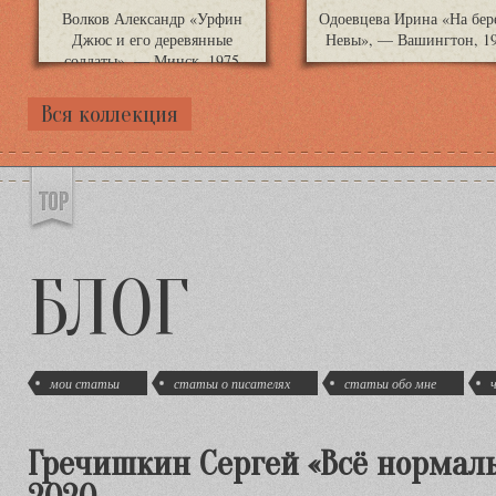
Волков Александр «Урфин
Одоевцева Ирина «На бер
Джюс и его деревянные
Невы», — Вашингтон, 1
солдаты». — Минск, 1975
Вся коллекция
БЛОГ
мои статьи
статьи о писателях
статьи обо мне
Гречишкин Сергей «Всё нормаль