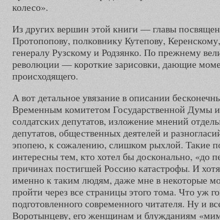
колесо».
Из других вершин этой книги — главы посвяще
Протопопову, полковнику Кутепову, Керенскому,
генералу Рузскому и Родзянко. По прежнему вел
революции — короткие зарисовки, дающие мом
происходящего.
А вот детальное увязание в описании бесконечн
Временным комитетом Государственной Думы и 
солдатских депутатов, изложение мнений отдель
депутатов, общественных деятелей и разноглас
эпопею, к сожалению, слишком рыхлой. Такие п
интересны тем, кто хотел бы досконально, «до п
причинах постигшей Россию катастрофы. И хотя
именно к таким людям, даже мне в некоторые м
пройти через все страницы этого тома. Что уж г
подготовленного современного читателя. Ну и в
Воротынцеву, его женщинам и блужданиям «ми