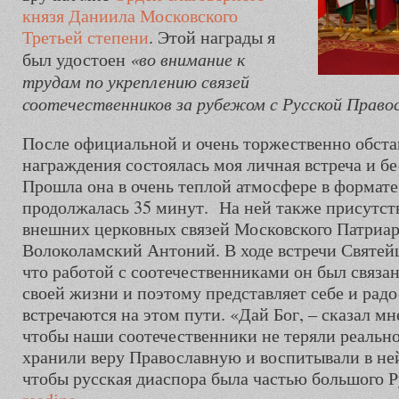
князя Даниила Московского
Третьей степени
. Этой награды я
«во внимание к
был удостоен
трудам по укреплению связей
соотечественников за рубежом с Русской Право
После официальной и очень торжественно обст
награждения состоялась моя личная встреча и бе
Прошла она в очень теплой атмосфере в формате
продолжалась 35 минут.
На ней также присутст
внешних церковных связей Московского Патриа
Волоколамский Антоний. В ходе встречи Святей
что работой с соотечественниками он был связа
своей жизни и поэтому представляет себе и радо
встречаются на этом пути. «Дай Бог, – сказал м
чтобы наши соотечественники не теряли реально
хранили веру Православную и воспитывали в ней
чтобы русская диаспора была частью большого Р