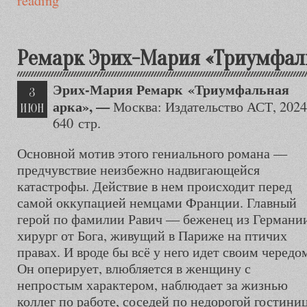
reading
Ремарк Эрих-Мария «Триумфал
Эрих-Мария
Ремарк
«Триумфальная
3
арка», —
Москва: Издательство АСТ, 2024
ИЮН
640 стр.
Основной мотив этого гениального романа —
предчувствие неизбежно надвигающейся
катастрофы. Действие в нем происходит перед
самой оккупацией немцами Франции. Главный
герой по фамилии Равич — беженец из Германи
хирург от Бога, живущий в Париже на птичих
правах. И вроде бы всё у него идет своим чередо
Он оперирует, влюбляется в женщину с
непростым характером, наблюдает за жизнью
коллег по работе, соседей по недорогой гостиниц