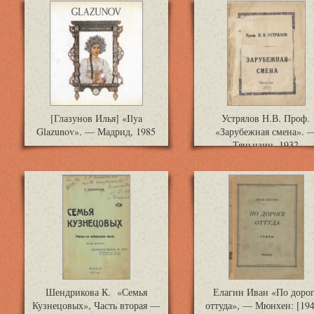
[Глазунов Илья] «Ilya
Устрялов Н.В. Проф.
Glazunov». — Мадрид, 1985
«Зарубежная смена». 
Тяньцзин, 1932
Шендрикова К. «Семья
Елагин Иван «По доро
Кузнецовых», Часть вторая —
оттуда», — Мюнхен: [194