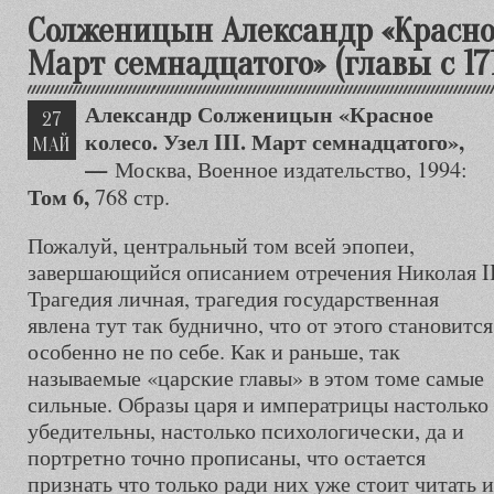
Солженицын Александр «Красное к
Март семнадцатого» (главы с 171
Александр Солженицын «Красное
27
колесо. Узел III. Март семнадцатого»,
МАЙ
—
Москва, Военное издательство, 1994:
Том 6,
768 стр.
Пожалуй, центральный том всей эпопеи,
завершающийся описанием отречения Николая II
Трагедия личная, трагедия государственная
явлена тут так буднично, что от этого становится
особенно не по себе. Как и раньше, так
называемые «царские главы» в этом томе самые
сильные. Образы царя и императрицы настолько
убедительны, настолько психологически, да и
портретно точно прописаны, что остается
признать что только ради них уже стоит читать 