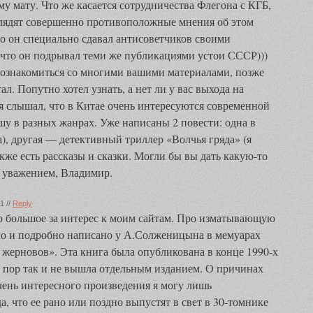
ому мату. Что же касается сотрудничества Флегона с КГБ,
ыглядят совершенно противоположные мнения об этом
то он специально сдавал антисоветчиков своими
 что он подрывал теми же публикациями устои СССР)))
л ознакомиться со многими вашими материалами, позже
л. Попутно хотел узнать, а нет ли у вас выхода на
 я слышал, что в Китае очень интересуются современной
шу в разных жанрах. Уже написаны 2 повести: одна в
), другая — детективный триллер «Волчья гряда» (я
кже есть рассказы и сказки. Могли бы вы дать какую-то
 уважением, Владимир.
1 //
Reply
о большое за интерес к моим сайтам. Про изматывающую
го и подробно написано у А.Солженицына в мемуарах
жерновов». Эта книга была опубликована в конце 1990-х
х пор так и не вышла отдельным изданием. О причинах
чень интересного произведения я могу лишь
а, что ее рано или поздно выпустят в свет в 30-томнике