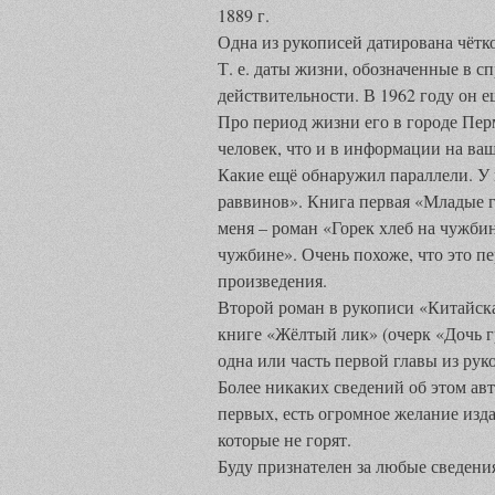
1889 г.
Одна из рукописей датирована чётко
Т. е. даты жизни, обозначенные в сп
действительности. В 1962 году он е
Про период жизни его в городе Пер
человек, что и в информации на ваш
Какие ещё обнаружил параллели. У 
раввинов». Книга первая «Младые г
меня – роман «Горек хлеб на чужбин
чужбине». Очень похоже, что это пе
произведения.
Второй роман в рукописи «Китайск
книге «Жёлтый лик» (очерк «Дочь гр
одна или часть первой главы из рук
Более никаких сведений об этом авт
первых, есть огромное желание изда
которые не горят.
Буду признателен за любые сведения