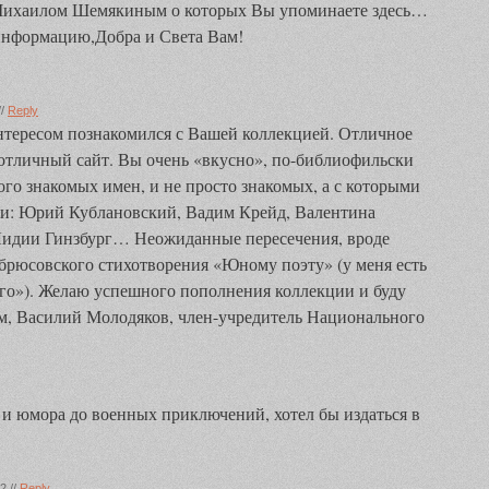
Михаилом Шемякиным о которых Вы упоминаете здесь…
информацию,Добра и Света Вам!
//
Reply
тересом познакомился с Вашей коллекцией. Отличное
 отличный сайт. Вы очень «вкусно», по-библиофильски
ого знакомых имен, и не просто знакомых, а с которыми
зни: Юрий Кублановский, Вадим Крейд, Валентина
идии Гинзбург… Неожиданные пересечения, вроде
 брюсовского стихотворения «Юному поэту» (у меня есть
го»). Желаю успешного пополнения коллекции и буду
м, Василий Молодяков, член-учредитель Национального
 и юмора до военных приключений, хотел бы издаться в
2 //
Reply