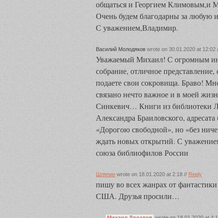
общаться и Георгием Климовым,и 
Очень будем благодарны за любую 
С уважением,Владимир.
Василий Молодяков
wrote on 30.01.2020 at 12:02 
Уважаемый Михаил! С огромным ин
собрание, отличное представление,
подаете свои сокровища. Браво! Мн
связано нечто важное и в моей жи
Синкевич… Книги из библиотеки Л
Александра Браиловского, адресата
«Дорогою свободной», но «без ниче
ждать новых открытий. С уважение
союза библиофилов России
Шляпин
wrote on 18.01.2020 at 2:18 //
Reply
пишу во всех жанрах от фантастики
США. Друзья просили…
Михаил Дроздов
wrote on 18.01.2020 at 4:1