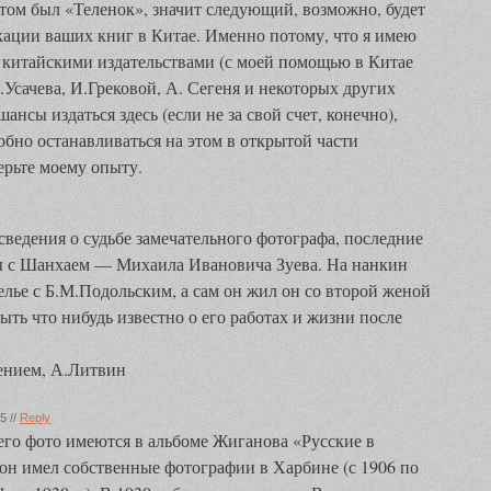
ом был «Теленок», значит следующий, возможно, будет
кации ваших книг в Китае. Именно потому, что я имею
 китайскими издательствами (с моей помощью в Китае
Усачева, И.Грековой, А. Сегеня и некоторых других
шансы издаться здесь (если не за свой счет, конечно),
обно останавливаться на этом в открытой части
ерьте моему опыту.
едения о судьбе замечательного фотографа, последние
ны с Шанхаем — Михаила Ивановича Зуева. На нанкин
елье с Б.М.Подольским, а сам он жил он со второй женой
быть что нибудь известно о его работах и жизни после
жением, А.Литвин
5 //
Reply
его фото имеются в альбоме Жиганова «Русские в
 он имел собственные фотографии в Харбине (с 1906 по