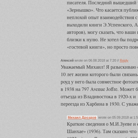
писателя. Последний вышедший т
«Зернышко». Что касается публи
неплохой опыт взаимодействия с
выходили книги Э.Успенского, А.
авторов), могу сказать, что ваши 
близки к нулю. Не хотел бы подр
«гостевой книги», но просто пов
Алексей
wrote on 06.08.2018 at 7:20 //
Reply
Уважаемый Михаил! Я разыскиваю св
10 лет жизни которого были связа
роуд у него была совместное фотоат
в 1938 на 797 Avenue Joffre. Может 
отъезда из Владивостока в 1920-х и
переезда из Харбина в 1930. С ува
Михаил Дроздов
wrote on 05.09.2018 at 1:5
Краткие сведения о М.И.Зуеве и 
Шанхае» (1936). Там сказано что