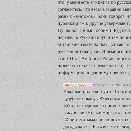
что. у меня есть его книга по русск
согласитесь, что весьма забавно в
разных «знатоков»: одни говорят, ч
публикациями, другие утверждают,
Ну, да Бог с ними, обоими! Рад бы
перешёл в Русский клуб и там почита
китайские издательства? Тут как-то
русской литературой. Я немного пи
стиле Пост-Ап (после Апокалипсиса
называю это квази-реальностью). Та
информацию по данному поводу? С
Михаил Дроздов
wrote on 21.09.2018 at 4:3
Владимир, здравствуйте! Спасиб
судебную тяжбу с Флегоном мно
«Угодило зернышко промеж двух 
в журнале «Новый мир», но с те
20-летнего замалчивания этого о
догадываться. Есть все же надежд