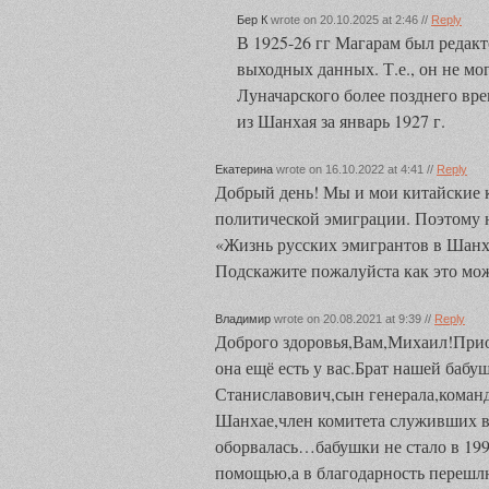
Бер К
wrote on 20.10.2025 at 2:46 //
Reply
В 1925-26 гг Магарам был редакт
выходных данных. Т.е., он не мо
Луначарского более позднего вре
из Шанхая за январь 1927 г.
Екатерина
wrote on 16.10.2022 at 4:41 //
Reply
Добрый день! Мы и мои китайские 
политической эмиграции. Поэтому 
«Жизнь русских эмигрантов в Шанхае
Подскажите пожалуйста как это мож
Владимир
wrote on 20.08.2021 at 9:39 //
Reply
Доброго здоровья,Вам,Михаил!Прио
она ещё есть у вас.Брат нашей ба
Станиславович,сын генерала,команд
Шанхае,член комитета служивших в
оборвалась…бабушки не стало в 199
помощью,а в благодарность перешлю