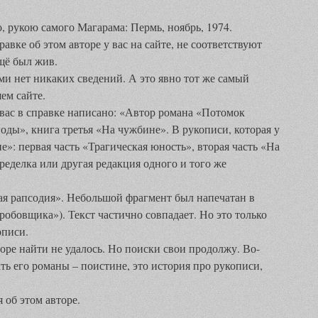
, рукою самого Магарама: Пермь, ноябрь, 1974.
равке об этом авторе у вас на сайте, не соответствуют
щё был жив.
ми нет никаких сведений. А это явно тот же самый
ем сайте.
вас в справке написано: «Автор романа «Потомок
оды», книга третья «На чужбине». В рукописи, которая у
е»: первая часть «Трагическая юность», вторая часть «На
ределка или другая редакция одного и того же
ая рапсодия». Небольшой фрагмент был напечатан в
обовщика»). Текст частично совпадает. Но это только
описи.
оре найти не удалось. Но поиски свои продолжу. Во-
ть его романы – поистине, это история про рукописи,
 об этом авторе.