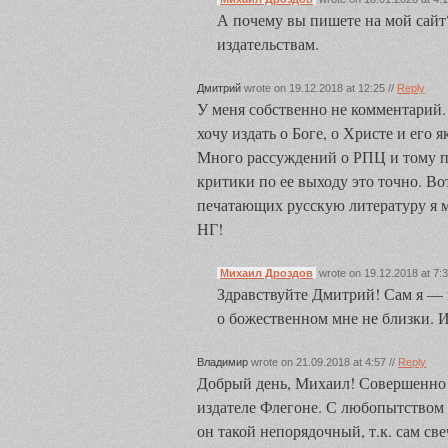
А почему вы пишете на мой сайт
издательствам.
Дмитрий
wrote on 19.12.2018 at 12:25 //
Reply
У меня собственно не комментарий. 
хочу издать о Боге, о Христе и его
Много рассуждений о РПЦ и тому по
критики по ее выходу это точно. В
печатающих русскую литературу я 
НГ!
Михаил Дроздов
wrote on 19.12.2018 at 7:3
Здравствуйте Дмитрий! Сам я —
о божественном мне не близки. 
Владимир
wrote on 21.09.2018 at 4:57 //
Reply
Добрый день, Михаил! Совершенно 
издателе Флегоне. С любопытством 
он такой непорядочный, т.к. сам све