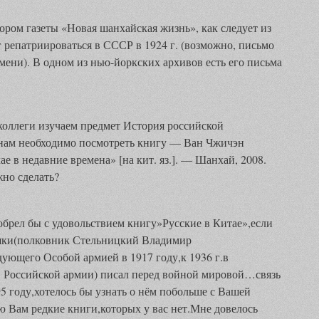
ором газеты «Новая шанхайская жизнь», как следует из
г репатриироваться в СССР в 1924 г. (возможно, письмо
мени). В одном из нью-йоркских архивов есть его письма
коллеги изучаем предмет История российской
нам необходимо посмотреть книгу — Ван Чжичэн
 в недавние времена» [на кит. яз.]. — Шанхай, 2008.
но сделать?
брел бы с удовольствием книгу»Русские в Китае»,если
бушки(полковник Стельницкий Владимир
ующего Особой армией в 1917 году,к 1936 г.в
 Российской армии) писал перед войной мировой…связь
5 году,хотелось бы узнать о нём побольше с Вашей
 Вам редкие книги,которых у вас нет.Мне довелось