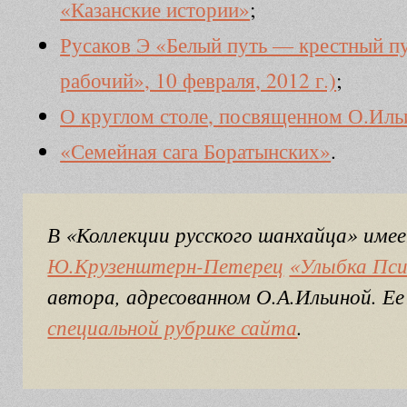
«Казанские истории»
;
Русаков Э «Белый путь — крестный п
рабочий», 10 февраля, 2012 г.)
;
О круглом столе, посвященном О.Иль
«Семейная сага Боратынских»
.
В «Коллекции русского шанхайца» имее
Ю.Крузенштерн-Петерец
«Улыбка Пс
автора, адресованном О.А.Ильиной. 
специальной рубрике сайта
.