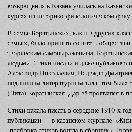
возвращения в Казань училась на Казанс
курсах на историко-филологическом факул
В семье Боратынских, как и в других клас
семьях, было принято сочетать обществен
творческим самовыражением. Боратынски
людьми. Стихи писали и даже публиковали
Александр Николаевич, Надежда Дмитрие
подлинным литературным талантом была 
(Лита) Боратынская. Дар её проявился в п
Стихи начала писать в середине 1910-х го
публикации — в казанском журнале «Жизн
подборка стихов вошла в сборник «Пров