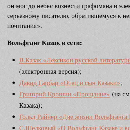
он мог до небес вознести графомана и эл
серьезному писателю, обратившемуся к не
почитания».
Вольфганг Казак в сети:
В.Казак «Лексикон русской литератур
(электронная версия);
Давид Гарбар «Отец и сын Казаки»
;
Григорий Крошин «Прощание»
(на см
Казака);
Гольд Райнер «Две жизни Вольфганга 
С.Шелковый «О Вольфганг Казаке и в