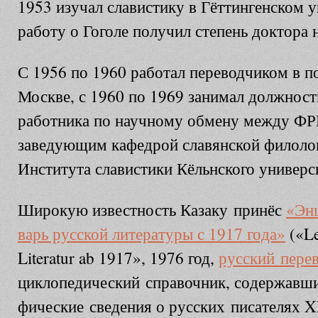
1953 изучал славистику в Гёттингенском ун
работу о Гоголе получил степень доктора 
С 1956 по 1960 работал переводчиком в п
Москве, с 1960 по 1969 занимал должност
работника по научному обмену между ФРГ
заведующим кафедрой славянской филоло
Института славистики Кёльнского универс
Ши­ро­кую из­вест­ность Казаку при­нёс
«Эн­ц
варь рус­ской ли­те­ра­ту­ры с 1917 го­да»
(«Le
Literatur ab 1917», 1976 год,
русский перев
цик­ло­пе­дический спра­воч­ник, со­дер­жав­ш
фические све­де­ния о русских пи­са­те­лях 