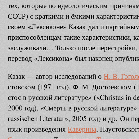
тех, ко­то­рые по идео­ло­гическим при­чи­нам 
СССР) с крат­ки­ми и ём­ки­ми ха­рак­тери­сти­к
своем «Лексиконе» Казак дал и партийным
приспособленцам такие характеристики, к
заслуживали… Только после перестройки, 
перевод «Лексикона» был наконец опублик
Казак — ав­тор ис­сле­до­ва­ний о
Н. В. Го­го­л
стов­ском (1971 год), Ф. М. Дос­то­ев­ском 
стос в рус­ской ли­те­ра­ту­ре» («Christus in de
2000 год), «Смерть в рус­ской ли­те­ра­ту­ре»
russischen Literatur», 2005 год) и др. Он 
язык произведения
Каверина
, Паустовског