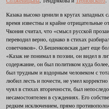
Солженицына
, Тендрякова и
Терновского
.
Казака высоко ценили в кругах западных с
время известны и крайне отрицательные от
Чкония считал, что «смысл русской проза
переводил верно, однако в стихах разбирал
советчиков». О.Бешенковская дает еще бо
«Казак не понимал в поэзии, он видел в ли
содержание, он был политиком куда боле
был трудным и вздорным человеком с тот
любил лесть и почести, не умел корректно
чуял в стихах вторичности, был непоследо
несамостоятелен в суждениях. Его собств
редким исключением, прямо противополо