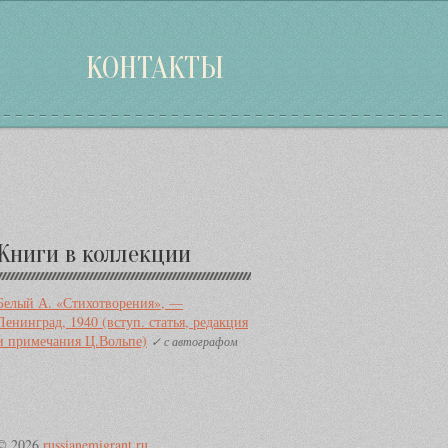
КОНТАКТЫ
Дополнительная
Книги в коллекции
информация
Белый А. «Стихотворения», —
Ленинград, 1940 (вступ. статья, редакция
и примечания Ц.Вольпе)
✓ с автографом
© 2026
russianemigrant.ru
.