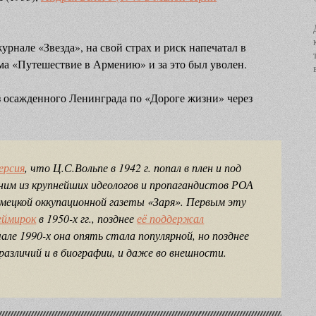
урнале «Звезда», на свой страх и риск напечатал в
а «Путешествие в Армению» и за это был уволен.
з осажденного Ленинграда по «Дороге жизни» через
ерсия
, что Ц.С.Вольпе в 1942 г. попал в плен и под
ним из крупнейших идеологов и пропагандистов РОА
емецкой оккупационной газеты «Заря». Первым эту
еймирок
в 1950-х гг., позднее
её поддержал
чале 1990-х она опять стала популярной, но позднее
различий и в биографии, и даже во внешности.