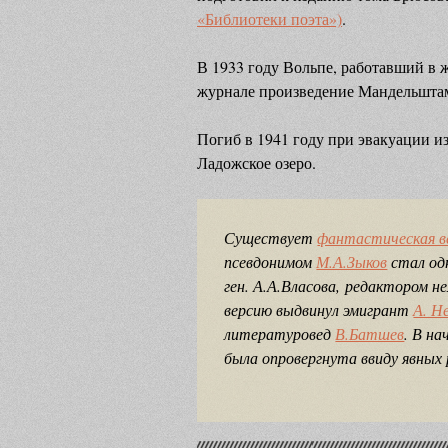
«Библиотеки поэта»)
.
В 1933 году Вольпе, работавший в ж
журнале произведение Мандельштам
Погиб в 1941 году при эвакуации и
Ладожское озеро.
Существует
фантастическая в
псевдонимом
М.А.Зыков
стал од
ген. А.А.Власова, редактором н
версию выдвинул эмигрант
А. Н
литературовед
В.Батшев
. В на
была опровергнута ввиду явных 