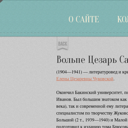
Войти
О САЙТЕ
КО
Вольпе Цезарь 
(1904—1941) — литературовед и к
Елены Цезаревны Чуковской
.
Окончил Бакинский университет, по
Иванов. Был большим знатоком как 
века), так и современной ему лите
специалистом по творчеству Жуков
Большой (2 т., 1939—1940) и Малой 
подготовил к изданию тома Брюсова