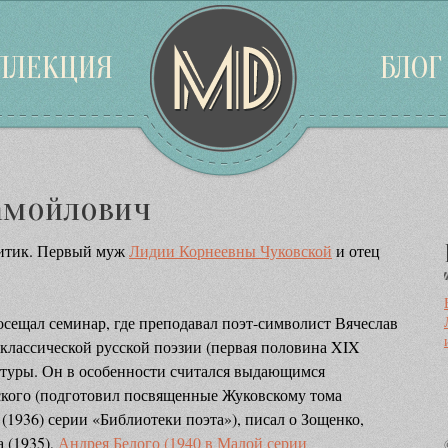
ЛЛЕКЦИЯ
БЛОГ
Самойлович
ритик. Первый муж
Лидии Корнеевны Чуковской
и отец
сещал семинар, где преподавал поэт-символист Вячеслав
классической русской поэзии (первая половина XIX
ратуры. Он в особенности считался выдающимся
ского (подготовил посвященные Жуковскому тома
(1936) серии «Библиотеки поэта»), писал о Зощенко,
 (1935),
Андрея Белого (1940 в Малой серии