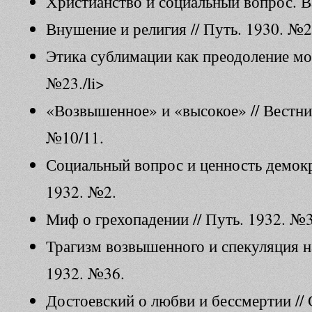
Христианство и социальный вопрос. В
Внушение и религия // Путь. 1930. №21
Этика сублимации как преодоление мор
№23./li>
«Возвышенное» и «высокое» // Вестн
№10/11.
Социальный вопрос и ценность демокр
1932. №2.
Миф о грехопадении // Путь. 1932. №3
Трагизм возвышенного и спекуляция н
1932. №36.
Достоевский о любви и бессмертии //