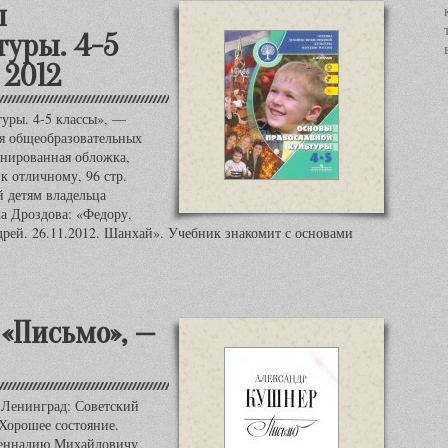
ы
туры. 4-5
 2012
туры. 4-5 классы», —
я общеобразовательных
анированная обложка,
к отличному, 96 стр.
й детям владельца
а Дроздова: «Федору,
рей. 26.11.2012. Шанхай». Учебник знакомит с основами
«Письмо», —
Ленинград: Советский
 Хорошее состояние.
 Геннадию Михайловичу