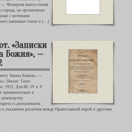
г.». Четвертая книга стихов
о города, он органически
енные с мотивами
ниге занимают стихи о […]
от. «Записки
а Божия», —
2
дмету Закона Божия», —
ло»; Пекин: Типо-
 1922. Для III, IV и V
е применительно к
 руководству
арета (с дополнением
я и указанием различия между Православной верой и другими