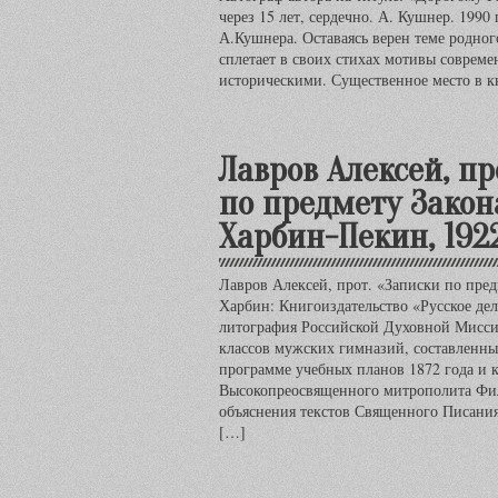
через 15 лет, сердечно. А. Кушнер. 1990 
А.Кушнера. Оставаясь верен теме родног
сплетает в своих стихах мотивы соврем
историческими. Существенное место в к
Лавров Алексей, пр
по предмету Закон
Харбин-Пекин, 192
Лавров Алексей, прот. «Записки по пре
Харбин: Книгоиздательство «Русское де
литография Российской Духовной Миссии,
классов мужских гимназий, составленны
программе учебных планов 1872 года и к
Высокопреосвященного митрополита Фил
объяснения текстов Священного Писани
[…]