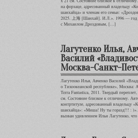
х 21 см. Состояние близкое к отличному
на форзаце, адресованный владельцу «К
шанхайца» и членам его семьи: «Дроздо
2025. 上海 [Шанхай]. И.Л.». 1996 — год 
с Михаилом Дроздовым, […]
Лагутенко Илья, Ав
Василий «Владивос
Москва-Санкт-Пете
Лагутенко Илья, Авченко Василий «Влад
о Тихоокеанской республике», Москва: А
Terra Fantastica, 2011. Твердый переплет,
см. Состояние близкое к отличному. Ав
контртитуле, адресованный владельцу «
шанхайца»: «Миша! Ну ты горазд!!! : )».
вызван удивлением Ильи Лагутенко, что