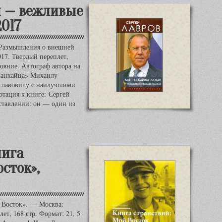
ы — вежливые
2017
Размышления о внешней
17. Твердый переплет,
ояние. Автограф автора на
 шанхайца» Михаилу
славовичу с наилучшими
отация к книге: Сергей
ставлении: он — один из
нига
сток»,
 Восток». — Москва:
ет, 168 стр. Формат: 21, 5