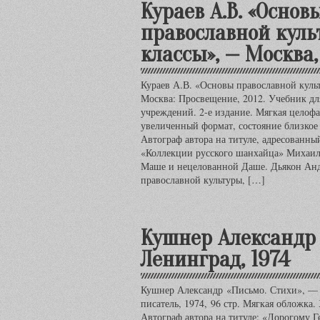
Кураев А.В. «Основ
православной куль
классы», — Москва,
Кураев А.В. «Основы православной куль
Москва: Просвещение, 2012. Учебник дл
учреждений. 2-е издание. Мягкая целоф
увеличенный формат, состояние близкое 
Автограф автора на титуле, адресованны
«Коллекции русского шанхайца» Михаил
Маше и нецелованной Даше. Дьякон Анд
православной культуры, […]
Кушнер Александр 
Ленинград, 1974
Кушнер Александр «Письмо. Стихи», — 
писатель, 1974, 96 стр. Мягкая обложка.
Автограф автора на титуле: «Дорогому