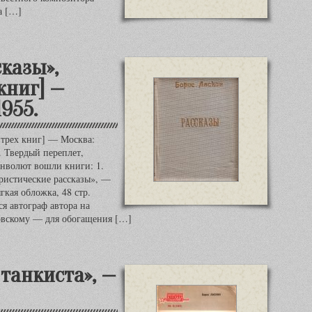
а […]
сказы»,
книг] —
1955.
 трех книг] — Москва:
. Твердый переплет,
онволют вошли книги: 1.
ристические рассказы», —
гкая обложка, 48 стр.
я автограф автора на
овскому — для обогащения […]
танкиста», —