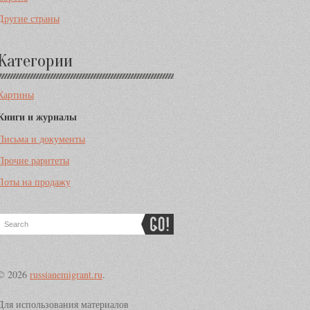
Другие страны
Категории
Картины
Книги и журналы
Письма и документы
Прочие раритеты
Лоты на продажу
© 2026
russianemigrant.ru
.
Для использования материалов