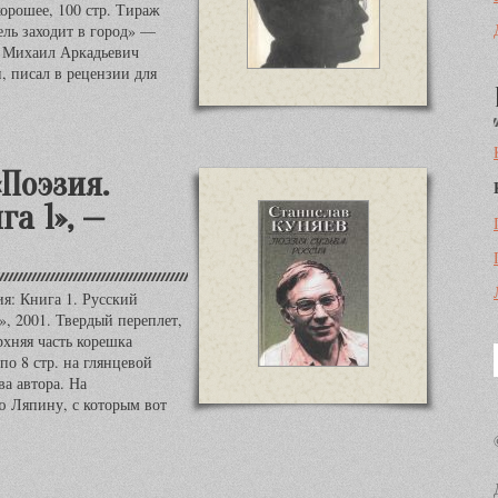
хорошее, 100 стр. Тираж
ель заходит в город» —
. Михаил Аркадьевич
, писал в рецензии для
«Поэзия.
га 1», —
ия: Книга 1. Русский
, 2001. Твердый переплет,
рхняя часть корешка
по 8 стр. на глянцевой
а автора. На
ю Ляпину, с которым вот