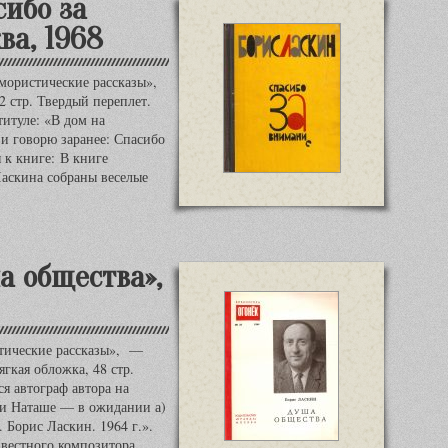
сибо за
ва, 1968
мористические рассказы»,
2 стр. Твердый переплет.
титуле: «В дом на
и говорю заранее: Спасибо
 к книге: В книге
Ласкина собраны веселые
а общества»,
тические рассказы», —
гкая обложка, 48 стр.
я автограф автора на
 и Наташе — в ожидании а)
 Борис Ласкин. 1964 г.».
звестного композитора