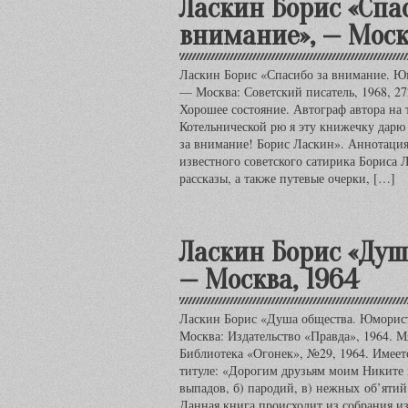
Ласкин Борис «Спа
внимание», — Моск
Ласкин Борис «Спасибо за внимание. Ю
— Москва: Советский писатель, 1968, 27
Хорошее состояние. Автограф автора на 
Котельнической рю я эту книжечку дарю 
за внимание! Борис Ласкин». Аннотация
известного советского сатирика Бориса 
рассказы, а также путевые очерки, […]
Ласкин Борис «Душ
— Москва, 1964
Ласкин Борис «Душа общества. Юморис
Москва: Издательство «Правда», 1964. Мя
Библиотека «Огонек», №29, 1964. Имеетс
титуле: «Дорогим друзьям моим Никите
выпадов, б) пародий, в) нежных об’ятий.
Данная книга происходит из собрания и