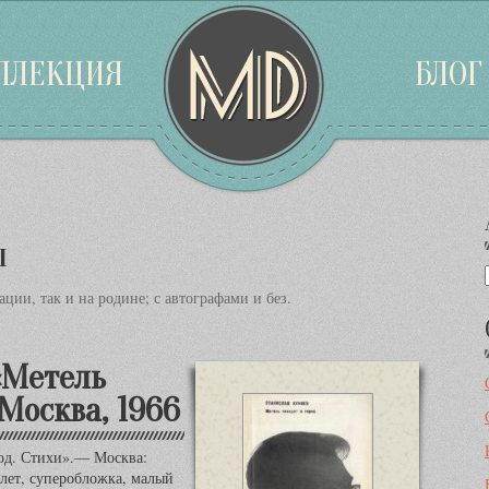
ЛЛЕКЦИЯ
БЛОГ
ы
ции, так и на родине; с автографами и без.
«Метель
 Москва, 1966
род. Стихи».— Москва:
плет, суперобложка, малый