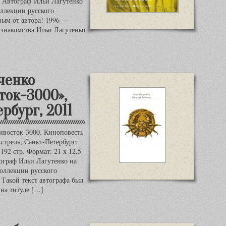
. Автограф Ильи Лагутенко
оллекции русского
вым от автора! 1996 —
знакомства Ильи Лагутенко
ченко
ток-3000»,
рбург, 2011
ивосток-3000. Киноповесть
стрель; Санкт-Петербург:
 192 стр. Формат: 21 х 12,5
тограф Ильи Лагутенко на
Коллекции русского
 Такой текст автографа был
 на титуле […]