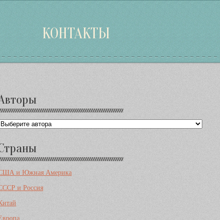
КОНТАКТЫ
Дополнительная
Авторы
информация
Страны
США и Южная Америка
СССР и Россия
Китай
Европа