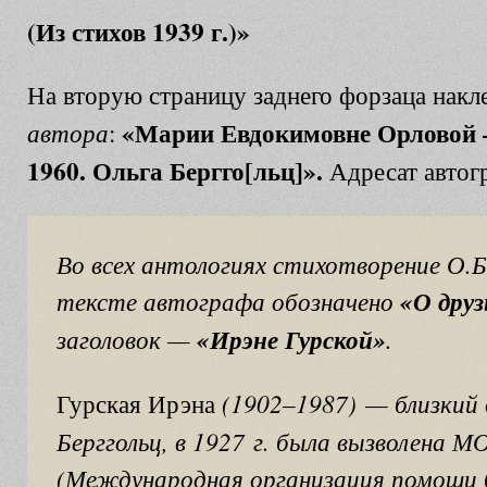
(Из стихов 1939 г.)»
На вторую страницу заднего форзаца накл
«Марии Евдокимовне Орловой —
автора
:
1960. Ольга Бергго[льц]».
Адресат автог
Во всех антологиях стихотворение О.Б
тексте автографа обозначено
«О друз
заголовок —
«Ирэне Гурской»
.
(1902–1987) — близкий 
Гурская Ирэна
Берггольц, в 1927 г. была вызволена 
(Международная организация помощи 