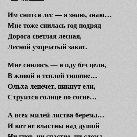
Им снится лес — я знаю, знаю…
Мне тоже снилась год подряд
Дорога светлая лесная,
Лесной узорчатый закат.
Мне снилось — я иду без цели,
В живой и теплой тишине…
Ольха лепечет, никнут ели,
Струится солнце по сосне…
А всех милей листва березы…
И вот не властны над душой
Ни гнев, ни счастие, ни слезы,