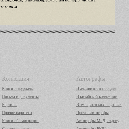
им миром.
Коллекция
Автографы
Книги и журналы
В алфавитном порядке
Письма и документы
В китайской коллекции
Картины
В эмигрантских изданиях
Прочие раритеты
Прочие автографы
Книги об эмиграции
Автографы М. Дроздову
Советская поэзия
Автографы РКШ