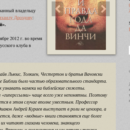
ованный владельцу
хаилу Дроздову
:
й».
бре 2012 г. во время
усского клуба в
информационный
заголовок
информационный контент
лайв Льюис, Толкиен, Честертон и братья Вачовски
ние Библии было частью образовательного стандарта.
ых узнавать намеки на библейские сюжеты.
 «гиперссылки» чаще всего уже непонятны. Поэтому
тся в этом случае вполне уместным. Профессор
иакон Андрей Кураев выступает в роли не цензора, а
ется, даже «модные» книги становятся еще более
 их читают глазами человека, знающего
и. Впрочем, и анализируемые им авторы также