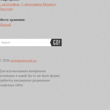
С автографом
,
С автографом Михаилу
Дроздову
Место хранения:
Шанхай
© 2026
russianemigrant.ru
.
Для использования материалов
коллекции в какой бы то ни было форме,
требуется письменное разрешение
владельца сайта.