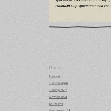
считали мир христианства сво
Инфо
Главная
О коллекции
О владельце
Фотоальбом
Контакты
Для друзей 🔐