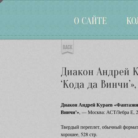
Войти
О САЙТЕ
КО
Диакон Андрей К
‘Кода да Винчи’»
Диакон Андрей Кураев «Фантазия 
Винчи’»
, — Москва: АСТ/Зебра Е, 2
Твердый переплет, обычный формат,
хорошее, 528 стр.