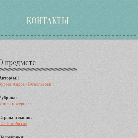
КОНТАКТЫ
Дополнительная
О предмете
информация
Автор(ы):
Кураев Андрей Вячеславович
Рубрика:
Книги и журналы
Страна издания:
СССР и Россия
Подрубрики: