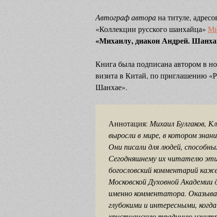
Автограф автора
на титуле, адрес
«Коллекции русского шанхайца»
Ми
«Михаилу, диакон Андрей. Шанха
Книга была подписана автором в ноя
визита в Китай, по приглашению «Р
Шанхае».
Аннотация:
Михаил Булгаков, К
выросли в мире, в котором зна
Они писали для людей, способн
Сегодняшнему их читателю эти
богословский комментарий каже
Московской Духовной Академии д
именно комментатора. Оказыва
глубокими и интересными, когда
христианскую традицию изнутр