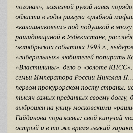
погонах», железной рукой навел порядо
области в годы разгула «рыбной мафии
«калашниковым» под подушкой в эпоху
рашидовщиной в Узбекистане, расследо
октябрьских событиях 1993 г., выдер
«либеральных» любителей попирать К
«Властилины», дело о «золоте КПСС», 
семьи Императора России Николая II
первом прокурорском посту страны, и
тысяч самых преданных своему долгу, б
выброшен на улицу московскими «раш
Гайданова поражены: свой кипучий т
острый и в то же время легкий характ