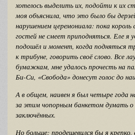
хотелось выделить их, подойти к их ст
моя объяснила, что это было бы дерз
нарушением церемониала: пока король 
гостей не смеет приподняться. Еле я 
подошёл и момент, когда подняться т
к трибуне, говорить своё слово. Все л
бумажкам, мне удалось прочесть на па
Би-Си, «Свобода» донесут голос до на
А в общем, наивен я был четыре года н
за этим чопорным банкетом думать о 
заключённых.
Но больше: продешевился бы я крепко,