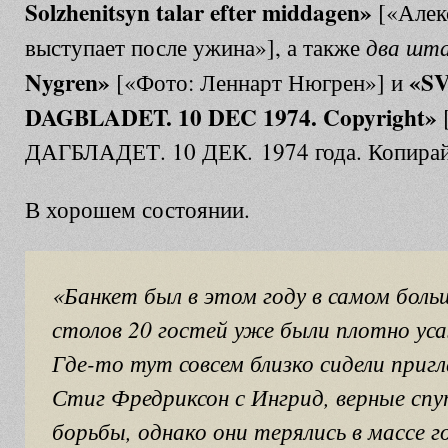
Solzhenitsyn talar efter middagen»
[«Алек
два шт
выступает после ужина»], а также
Nygren»
«S
[«Фото: Леннарт Нюгрен»] и
DAGBLADET. 10 DEC 1974. Copyright»
ДАГБЛАДЕТ
.
10
ДЕК.
1974
года
.
Копирай
В хорошем состоянии.
«Банкет был в этом году в самом боль
столов 20 гостей уже были плотно ус
Где-то тут совсем близко сидели при
Стиг Фредриксон с Ингрид, верные сп
борьбы, однако они терялись в массе г