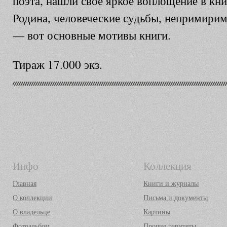
поэта, нашли свое яркое воплощение в кн
Родина, человеческие судьбы, непримиримо
— вот основные мотивы книги.
Тираж 17.000 экз.
Инфо
Коллекция
Главная
Книги и журналы
О коллекции
Письма и документы
О владельце
Картины
Фотоальбом
Прочие раритеты