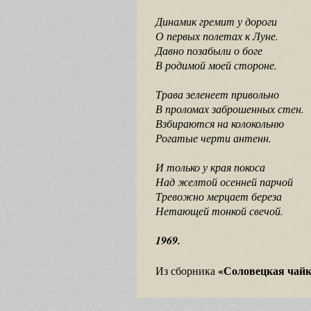
Динамик гремит у дороги
О первых полетах к Луне.
Давно позабыли о боге
В родимой моей стороне.
Трава зеленеет привольно
В проломах заброшенных стен.
Взбираются на колокольню
Рогатые черти антенн.
И только у края покоса
Над желтой осенней парчой
Тревожно мерцает береза
Нетающей тонкой свечой.
1969.
«Соловецкая чай
Из сборника