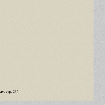
ка»
, стр. 236