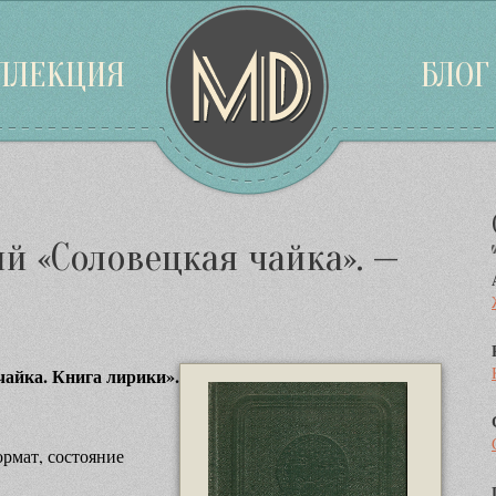
ЛЛЕКЦИЯ
БЛОГ
й «Соловецкая чайка». —
айка. Книга лирики».
рмат, состояние