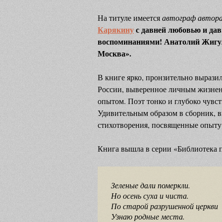
На титуле имеется
автограф автор
Карякину
с давней любовью и д
воспоминаниями! Анатолий Жигули
Москва».
В книге ярко, пронзительно выраз
России, выверенное личным жизн
опытом. Поэт тонко и глубоко чувст
Удивительным образом в сборник, 
стихотворения, посвященные опыту 
Книга вышла в серии «Библиотека по
Зеленые дали померкли.
Но осень суха и чиста.
По старой разрушенной церкви
Узнаю родные места.