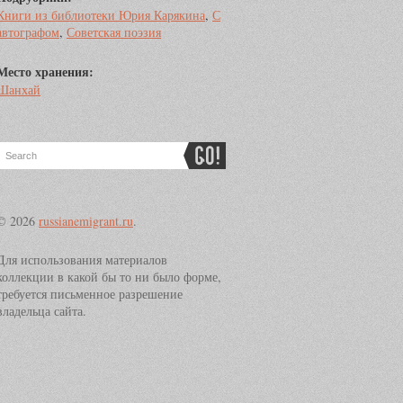
Книги из библиотеки Юрия Карякина
,
С
автографом
,
Советская поэзия
Место хранения:
Шанхай
© 2026
russianemigrant.ru
.
Для использования материалов
коллекции в какой бы то ни было форме,
требуется письменное разрешение
владельца сайта.