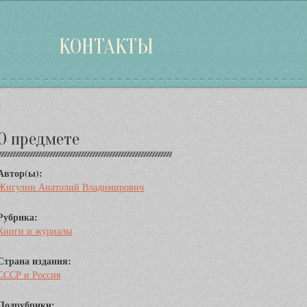
КОНТАКТЫ
Дополнительная
О предмете
информация
Автор(ы):
Жигулин Анатолий Владимирович
Рубрика:
Книги и журналы
Страна издания:
СССР и Россия
Подрубрики: