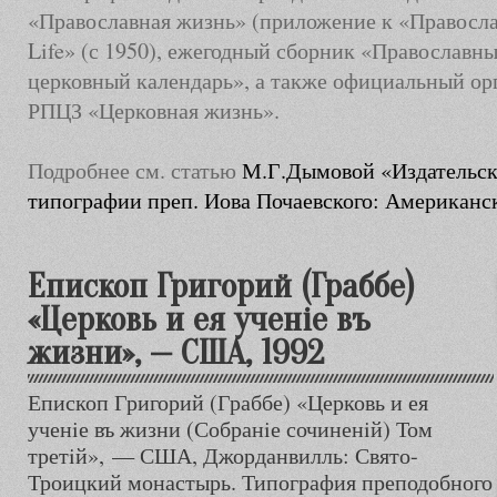
«Православная жизнь» (приложение к «Правосла
Life» (с 1950), ежегодный сборник «Православн
церковный календарь», а также официальный ор
РПЦЗ «Церковная жизнь»
.
Подробнее см. статью
М.Г.Дымовой «Издательск
типографии преп. Иова Почаевского: Американс
Епископ Григорий (Граббе)
«Церковь и ея ученiе въ
жизни», — США, 1992
Епископ Григорий (Граббе) «Церковь и ея
ученiе въ жизни (Собранiе сочиненiй) Том
третiй», — США, Джорданвилль: Свято-
Троицкий монастырь. Типография преподобного