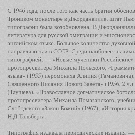
С 1946 года, после того как часть братии обосно
Троицком монастыре в Джорданвилле, штат Нью
типографии была возобновлена. В Джорданвилле
литература для русской эмиграции и миссионерс
английском языке. Большое количество духовно
направлялось и в СССР. Среди наиболее значим
типографией, — «Новые мученики Российские» (
протопресвитера Михаила Польского, «Граммати
языка» (1955) иеромонаха Алипия (Гамановича),
Священного Писания Нового Завета» (1956. 2 ч.
(Таушева), «Православное догматическое богосл
протопресвитера Михаила Помазанского, учебн
Слободского «Закон Божий» (1967), «История х
Н.Д.Тальберга
.
Типография издавала периодические издания — 