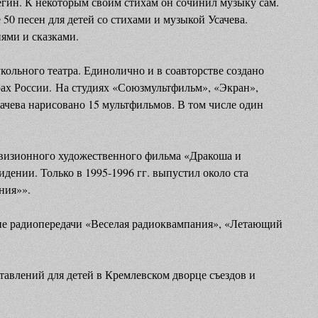
гин. К некоторым своим стихам он сочинил музыку сам.
 50 песен для детей со стихами и музыкой Усачева.
нями и сказками.
кольного театра. Единолично и в соавторстве создано
трах России. На студиях «Союзмультфильм», «Экран»,
ачева нарисовано 15 мультфильмов. В том числе один
евизионного художественного фильма «Дракоша и
дении. Только в 1995-1996 гг. выпустил около ста
ния»».
кие радиопередачи «Веселая радиоквампания», «Летающий
авлений для детей в Кремлевском дворце съездов и