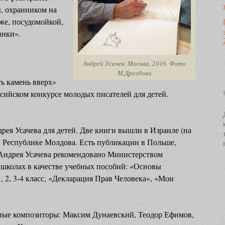
, охранником на
же, посудомойкой,
инки».
Андрей Усачев. Москва, 2016. Фото
М.Дроздова
ть камень вверх»
сийском конкурсе молодых писателей для детей.
рея Усачева для детей. Две книги вышли в Израиле (на
в Республике Молдова. Есть публикации в Польше,
 Андрея Усачева рекомендовано Министерством
 школах в качестве учебных пособий: «Основы
 2, 3-4 класс, «Декларация Прав Человека», «Мои
тные композиторы: Максим Дунаевский, Теодор Ефимов,