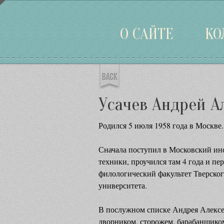
Войти
О САЙТЕ
КО
Усачев Андрей А
Родился 5 июля 1958 года в Москве.
Сначала поступил в Московский ин
техники, проучился там 4 года и пе
филологический факультет Тверског
университета.
В послужном списке Андрея Алексе
дворником, сторожем, барабанщиком