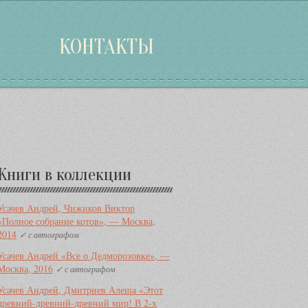
КОНТАКТЫ
Дополнительная
Книги в коллекции
информация
Усачев Андрей, Чижиков Виктор
«Полное собрание котов», — Москва,
2014
✓ с автографом
Усачев Андрей «Все о Дедморозовке», —
Москва, 2016
✓ с автографом
Усачев Андрей, Дмитриев Алеша «Этот
древний-древний-древний мир! В 2-х