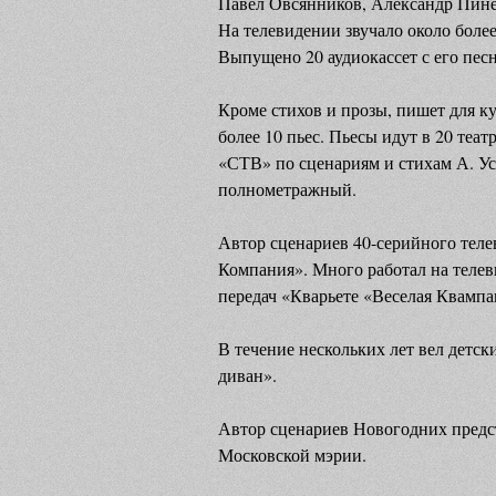
Павел Овсянников, Александр Пине
На телевидении звучало около более
Выпущено 20 аудиокассет с его пес
Кроме стихов и прозы, пишет для ку
более 10 пьес. Пьесы идут в 20 теа
«СТВ» по сценариям и стихам А. Ус
полнометражный.
Автор сценариев 40-серийного тел
Компания». Много работал на телеви
передач «Кварьете «Веселая Квампа
В течение нескольких лет вел детс
диван».
Автор сценариев Новогодних предст
Московской мэрии.