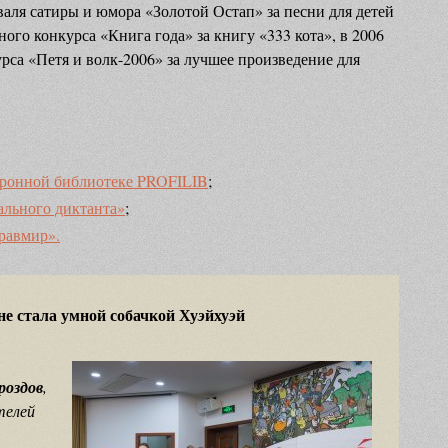
валя сатиры и юмора «Золотой Остап» за песни для детей
ого конкурса «Книга года» за книгу «333 кота», в 2006
са «Петя и волк-2006» за лучшее произведение для
тронной библиотеке PROFILIB
;
тального диктанта»
;
равмир».
не стала умной собачкой Ху
йху
й
э
э
роздов
,
телей