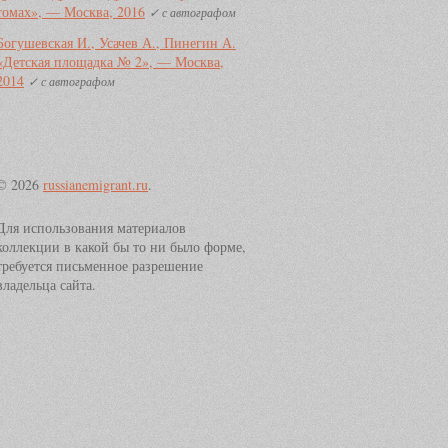
томах», — Москва, 2016
✓ с автографом
Богушевская И., Усачев А., Пинегин А.
«Детская площадка № 2», — Москва,
2014
✓ с автографом
© 2026
russianemigrant.ru
.
Для использования материалов
коллекции в какой бы то ни было форме,
требуется письменное разрешение
владельца сайта.