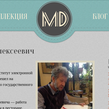
ЛЛЕКЦИЯ
БЛОГ
лексеевич
ститут электронной
решел на
о государственного
евича — работа
 в ресторане,