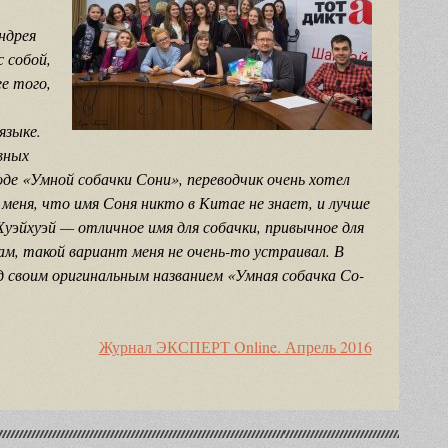
ндрея
с собой,
е того,
языке.
авных
оде «Умной собачки Сони», переводчик очень хотел
меня, что имя Соня никто в Китае не знает, и лучше
Ху
э
йху
э
й — отличное имя для собачки, привычное для
м, такой вариант меня не очень-то устраивал. В
д своим оригинальным названием «Умная собачка Со-
Журнал ЭКСПЕРТ Online. Апрель 2016