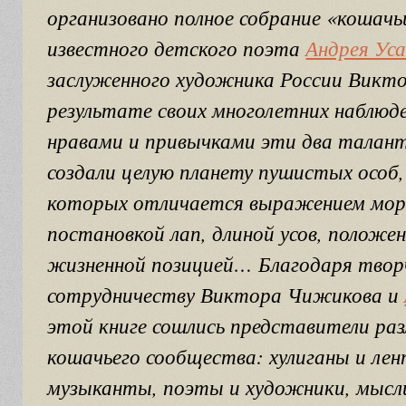
организовано полное собрание «кошачь
известного детского поэта
Андрея Уса
заслуженного художника России Викт
результате своих многолетних наблюде
нравами и привычками эти два талант
создали целую планету пушистых особ,
которых отличается выражением морд
постановкой лап, длиной усов, положе
жизненной позицией… Благодаря твор
сотрудничеству Виктора Чижикова и
этой книге сошлись представители раз
кошачьего сообщества: хулиганы и ле
музыканты, поэты и художники, мысл