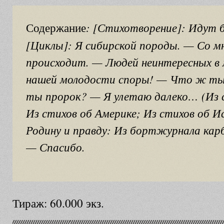
: [Стихотворение]: Идут б
Содержание
[Циклы]: Я сибирской породы. — Со 
происходит. — Людей неинтересных в 
нашей молодости споры! — Что ж ты
ты пророк? — Я улетаю далеко… (Из 
Из стихов об Америке; Из стихов об И
Родину и правду: Из бортжурнала кар
— Спасибо.
Тираж: 60.000 экз.