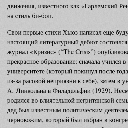
движения, известного как «Гарлемский Рен
на стиль би-боп.
Свои первые стихи Хьюз написал еще буд
настоящий литературный дебют состоялся в
журнал «Кризис» (“The Crisis”) опубликов
прекрасное образование: сначала учился 
университете (который покинул после года
из-за расовой неприязни к себе), затем в у
А. Линкольна в Филадельфии (1929). Несм
родился во влиятельной негритянской сем
дед был известным политическим деятеле
чернокожим, который был избран в конгр