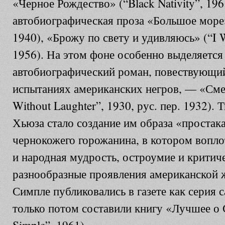
«Черное Рождество» (“Black Nativity”, 196
автобиографическая проза «Большое море»
1940), «Брожу по свету и удивляюсь» (“I W
1956). На этом фоне особенно выделяется
автобиографический роман, повествующи
испытаниях американских негров, — «Смех
Without Laughter”, 1930, рус. пер. 1932).
Хьюза стало создание им образа «проста
чернокожего горожанина, в котором вопл
и народная мудрость, остроумие и критиче
разнообразные проявления американской 
Симпле публиковались в газете как серия 
только потом составили книгу «Лучшее о 