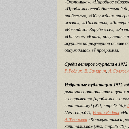
«Экономика», «Народное образо
«Проблемы освободительной бо
проблемы», «Обсуждаем програ
жизнь», «Шахматы», «Литерату
«Российское Зарубежье», «Разн
«Письма», «Книги, полученные 
журнале на регулярной основе 
обсуждалась её программа.
Среди авторов журнала в 1972
Р.Редлих
,
В.Самарин
,
А.Солжен
Избранные публикации 1972 го
рыночных отношениях и ценах п
эксперимент» [проблемы эконом
капитализму] (№1, стр.47-50);
(№1, стр.64);
Роман Редлих
«На 
А.Федосеев
«Консерватизм и ре
капитализма» (№2, стр.36-40);