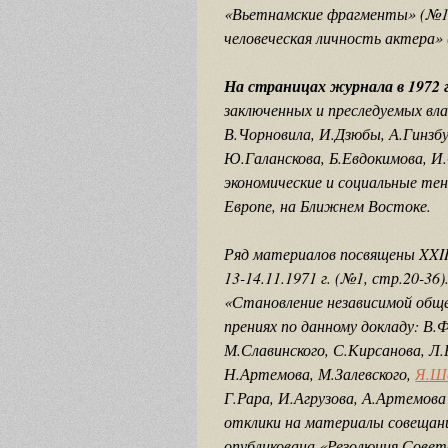
«Вьетнамские фрагменты» (№12,
человеческая личность актера» 
На страницах журнала в 1972 
заключенных и преследуемых вл
В.Чорновила, И.Дзюбы, А.Гинзбу
Ю.Галанскова, Б.Евдокимова, И
экономические и социальные те
Европе, на Ближнем Востоке.
Ряд материалов посвящены XXII
13-14.11.1971 г. (№1, стр.20-36
«Становление независимой общ
прениях по данному докладу: В.
М.Славинского, С.Кирсанова, Л.Р
Н.Артемова, М.Залевского,
Я.Ш
Г.Рара, И.Агрузова, А.Артемова
отклики на материалы совещани
опубликована «Резолюция Совет