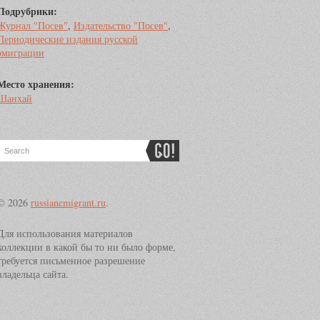
Подрубрики:
Журнал "Посев"
,
Издательство "Посев"
,
Периодические издания русской
эмиграции
Место хранения:
Шанхай
© 2026
russianemigrant.ru
.
Для использования материалов
коллекции в какой бы то ни было форме,
требуется письменное разрешение
владельца сайта.