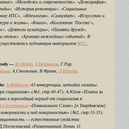
вание», «Молодежь и современность», «Демография»,
рьбы», «История революции», «Социальные
мму НТС», «Идеология», «Самиздат», «Искусство и
ра и жизнь», «Книги», «Коллектив ‘Посева’»,
ое», «Деятели культуры», «Памяти друзей»,
на отзыв», «Хроника важнейших событий». В
осуществлялась публикация материалов
НТС
,
 году —
Ю.Иофе
,
А.Неймирок
, Г.Рар,
ицын
, А.Столыпин, В.Франк,
Э.Штейн
.
да:
А.Федосеев
«О конкуренции, методах оплаты ,
ри социализме» (№1, стр.40-47); А.Югов «Плата за
ики в переходный период от социализма к
А.Солженицын
«Поминальное Слово» [о Твардовском]
поверхности и под поверхностью» (№2, стр.33-35);
акционность — естественные свойства
 Д.Поспеловский «Развенчанный Ленин. О