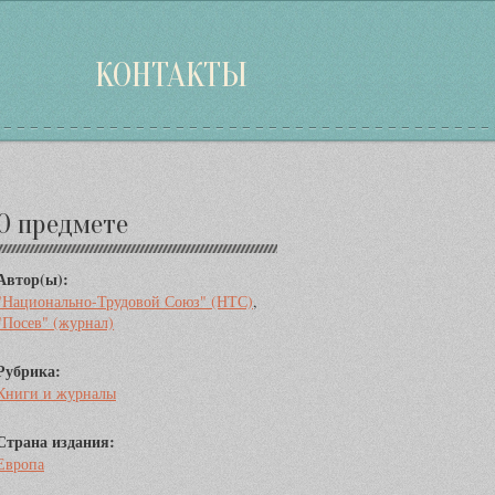
КОНТАКТЫ
Дополнительная
О предмете
информация
Автор(ы):
"Национально-Трудовой Союз" (НТС)
,
"Посев" (журнал)
Рубрика:
Книги и журналы
Страна издания:
Европа