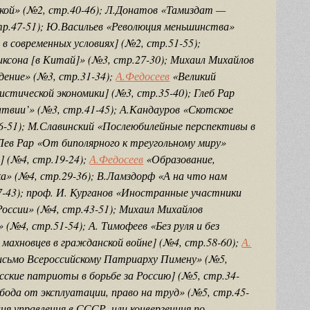
кой» (№2, стр.40-46); Л.Донатов «Тамиздат —
тр.47-51); Ю.Васильев «Революция меньшинства»
 современных условиях] (№2, стр.51-55);
ксона [в Китай]» (№3, стр.27-30); Михаил Михайлов
дение» (№3, стр.31-34);
А.Федосеев
«Великий
стической экономики] (№3, стр.35-40); Глеб Рар
твии’» (№3, стр.41-45); А.Кандауров «Скотское
6-51); М.Славинский «Послеюбилейные перспективы в
Лев Рар «От биполярного к треугольному миру»
] (№4, стр.19-24);
А.Федосеев
«Образование,
ка» (№4, стр.29-36); В.Ламздорф «А на что нам
7-43); проф. И. Курганов «Иностранные участники
России» (№4, стр.43-51); Михаил Михайлов
(№4, стр.51-54); А. Тимофеев «Без руля и без
махновцев в гражданской войне] (№4, стр.58-60);
А.
исьмо Всероссийскому Патриарху Пимену» (№5,
усские патриоты в борьбе за Россию] (№5, стр.34-
бода от эксплуатации, право на труд» (№5, стр.45-
ия управления в СССР, или конвергенция по-