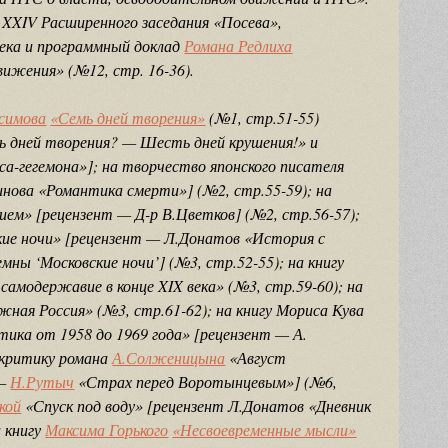
 XXIV Расширенного заседания «Посева»,
чека и программный доклад
Романа Редлиха
ижения» (№12, стр. 16-36).
симова
«Семь дней творения»
(№1, стр.51-55)
мь дней творения? — Шесть дней крушения!» и
са-гегемона»]; на творчество японского писателя
ова «Романтика смерти»] (№2, стр.55-59); на
ем» [рецензент — Д-р В.Цветков] (№2, стр.56-57);
ские ночи» [рецензент — Л.Донатов «История с
мны ‘Московские ночи’] (№3, стр.52-55); на книгу
 самодержавие в конце XIX века» (№3, стр.59-60); на
ежная Россия» (№3, стр.61-62); на книгу Мориса Кува
ика от 1958 до 1969 года» [рецензент — А.
 критику романа
А.Солженицына
«Август
 —
Н.Рутыч
«Страх перед Воротынцевым»] (№6,
кой
«Спуск под воду» [рецензент Л.Донатов «Дневник
а книгу
Максима Горького
«Несвоевременные мысли»