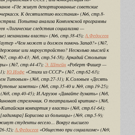
Иванов «Где живут депортированные советские
очеркасск. К десятилетию восстания» (№6, стр.8-
астряла. Попытка анализа Комплексной программы
еев «Логические следствия социализма —
ие) механизмы власти» (№6, стр.38-45);
А.Федосеев
.Лаутер «Чем может и должен помочь Запад?» (№7,
ержавие или мироустройство? Несколько мыслей к
7, стр.40-43; №8, стр.54-58); Аркадий Столыпин
ы» (№7, стр.44-47);
Э. Штейн
«Роберт Фишер —
1);
Ю.Иофе
«Стихи из СССР» (№7, стр.62-63);
ем Титовым» (№8, стр.27-31); К.Соловьев «Десять
Путевые заметки» (№8, стр.35-40 и №9, стр.19-25);
 (№8, стр.40-45); И.Агрузов «Давайте думать» (№8,
Виноват стрелочник. О театральной критике» (№8,
«Китайская компартия у власти» (№8, стр.61-64);
адимира] Борисова из больницы» (№9, стр.5-9);
и живут студенты весело… Вокруг высшего
26-32);
А.Федосеев
«Общество при социализме» (№9,