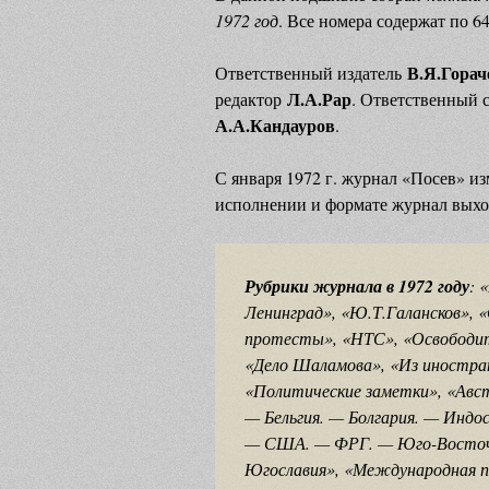
1972 год
. Все номера содержат по 64
В.Я.Горач
Ответственный издатель
Л.А.Рар
редактор
. Ответственный 
А.А.Кандауров
.
С января 1972 г. журнал «Посев» и
исполнении и формате журнал выхо
Рубрики журнала в 1972 году
: 
Ленинград», «Ю.Т.Галансков»,
протесты», «НТС», «Освободите
«Дело Шаламова», «Из иностран
«Политические заметки», «Авс
— Бельгия. — Болгария. — Индо
— США. — ФРГ. — Юго-Восточн
Югославия», «Международная по