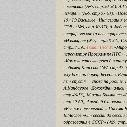
советски» (№5, стр.50-56); А.
немцы?» (№5, стр.57-61); «Нов
10); Ю.Васильев «Интеграция з
СЭВ» (№6, стр.30-37); А.Федос
специфические (и неспецифическ
«Изоляция» (№7, стр.28-33); Г
стр.34-39);
Роман Редлих
«Мирод
пересмотру Программы НТС» (№
«Коммунисты — враги диктатур
любимец Каиссы» (№7, стр.47-5
«Художник-борец. Беседа с Юри
лет спустя — снова на родине. 
А.Кандауров «Дохозяйничались»
стр.46-53); Михаил Балмашев «
стр.59-60); Аркадий Столыпин 
«Вы же нормальный… Письма В[л
В.Маслов «От сессии до сесси
образования в СССР» (№9, стр.