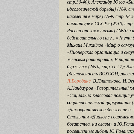
стр.33-40); Александр Югов «Б
идеологической борьбы] (№9, ст
населения в мире] (№9, стр.48-5
диктатуре в СССР» (№10, стр.
России от коммунизма] (№10, с
действительную силу…» [пути д
Михаил Михайлов «Миф о самоуп
«Пионерская организация и скау
женском равноправии; В партию
буржуях» (№10, стр.51-57); Вл
[деятельность ВСХСОН, рассказ
Л.Бородине
, В.Платонове, И.Огу
А.Кандауров «Разорительный хл
«Социально-классовая позиция у
социалистической циркуляции» (
«Демократическое движение и ‘
Столыпин «Диалог с современной
богатства, ни славы» и Ю.Гала
посвященные гибели Ю.Галанско