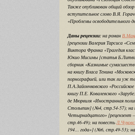
Также опубликован общий обзор
вступительное слово В.Я. Гора
«Проблемы освободительного дв
Даны рецензии:
на роман
В.Мак
[рецензии Валерия Тарсиса «Се
Виктора Франка «Трагедия клас
Юкио Мисимы [статья Б.Литвин
сборник «Казнимые сумасшестви
на книгу Власа Тенина «Москов
порнографией, или так ли уж те
П.А.Зайончковского «Российское
книгу П.Е. Ковалевского «Заруб
де Мюрвиля «Иностранная полит
Столыпин] (№4, стр.54-57); на
Четырнадцатого» [рецензент
стр.46-49); на повесть
Л.Чуковс
194… года»] (№6, стр.49-53); н