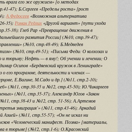
ить врага его же оружием» [о методах
р.41-47); Б.Сергеев «Пределы роста» [рост
4);
А.Федосеев
«Возможная альтернатива
26-35);
Роман Редлих
«Другой вариант» [пути ухода
тр.35-38); Глеб Рар «Превращение движения в
альнейшего развития России] (№10, стр.39-47);
равлении» (№10, стр.48-49); Б.Медведев
тизм» (№10, стр.49-51); «Письма Феди: О колхозах и
 и тюрьму; Нефть — в яму!; Об учении и лечении; О
адимир Осипов «Бердяевский кружок в Ленинграде»
 о его программе, деятельности и членах —
рцове, Е.Вагине, М.Садо и др.] (№11, стр.2-10);
еб» (№11, стр.30-35 и №12, стр.45-50); Ю.Чикарлеев
ченых» (№11, стр.35-37); Александр Югов «Закон
№11, стр.38-43 и №12, стр. 51-56); А.Артемов
третья эмиграция’» (№11, стр.43-46); Аркадий
 Азией» (№11, стр.55-57); «Он не искал ни
нсков «Человеческий манифест. Поэма» [материалы,
ва в тюрьме] (№12, стр.1-6); О.Красовский