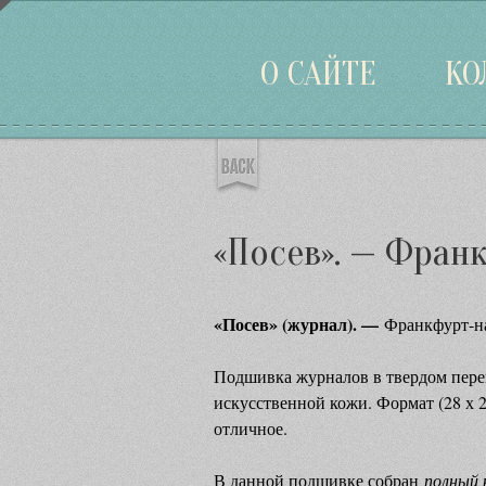
Войти
О САЙТЕ
КО
«Посев». — Франк
«Посев» (журнал). —
Франкфурт-на
Подшивка журналов в твердом пере
искусственной кожи. Формат (28 х 2
отличное.
В данной подшивке собран
полный 