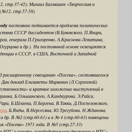
 стр.37-42); Михаил Балмашев «Творческая и
(№12, стр.57-58).
году
постоянно поднимается проблема политических
астями СССР диссидентов (В.Буковского, П.Якира,
рга, генерала П.Григоренко, А.Краснова-Левитина,
.Огурцова и др.). На постоянной основе освещаются
нденции в СССР, в США, Восточной и Западной
I расширенному совещанию «Посева», состоявшегося
). Дан доклад Елизаветы Миркович (Л.Сергеевой)
ественности» и краткое изложение выступлений в
Франка, Б.Ольшанского, А.Кандаурова, Э.Райса,
ара, Б.Шлаена, П.Бергена, В.Такки, Д.Поспеловского,
ера
, Б.Янды, В.Нерсесяна, Ю.Трегубова, Н.Жданова,
 и др. В №2 (стр.60-61) и в № 4 (стр.60-63) помещены
я «Посева» 1971 года. В №5 (стр.27-33)
а НТС о власти, освободительном движении и НТС».