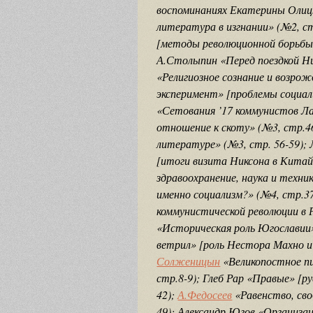
воспоминаниях Екатерины Олиц
литература в изгнании» (№2, с
[методы революционной борьбы в
А.Столыпин «Перед поездкой Ни
«Религиозное сознание и возрож
эксперимент» [проблемы социали
«Сетования ’17 коммунистов Ла
отношение к скоту» (№3, стр.4
литературе» (№3, стр. 56-59); 
[итоги визита Никсона в Китай
здравоохранение, наука и техни
именно социализм?» (№4, стр.3
коммунистической революции в 
«Историческая роль Югославии» 
ветрил» [роль Нестора Махно и 
Солженицын
«Великопостное п
стр.8-9); Глеб Рар «Правые» [р
42);
А.Федосеев
«Равенство, сво
49); Александр Югов «Организац