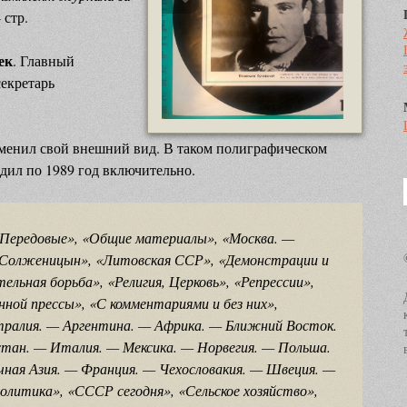
 стр.
ек
. Главный
секретарь
информационный
зменил свой внешний вид. В таком полиграфическом
заголовок
дил по 1989 год включительно.
информационный контент
«Передовые», «Общие материалы», «Москва. —
 «Солженицын», «Литовская ССР», «Демонстрации и
льная борьба», «Религия, Церковь», «Репрессии»,
ной прессы», «С комментариями и без них»,
тралия. — Аргентина. — Африка. — Ближний Восток.
стан. — Италия. — Мексика. — Норвегия. — Польша.
ая Азия. — Франция. — Чехословакия. — Швеция. —
литика», «СССР сегодня», «Сельское хозяйство»,