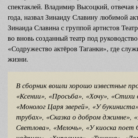
спектаклей. Владимир Высоцкий, отвечая 
года, назвал Зинаиду Славину любимой ак
Зинаида Славина с группой артистов Театр
во вновь созданный театр под руководств
«Содружество актёров Таганки», где служ
жизни.
В сборник вошли хорошо известные пр
«Ксении», «Просьба», «Хочу», «Стихи 
«Монолог Царя зверей», «У букиниста»
трубах», «Сказка о добром джинне»,
Светлова», «Мелочь», «У киоска поет
надписи», «Хиросима», «Тишина», «Д