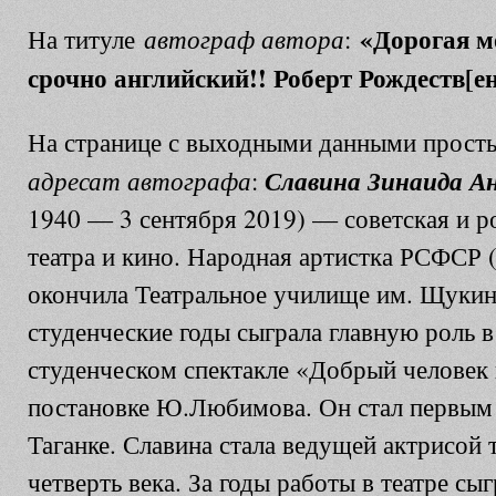
«Дорогая м
автограф автора
На титуле
:
срочно английский!! Роберт Рождеств[ен
На странице с выходными данными прост
адресат автографа
Славина Зинаида А
:
1940 — 3 сентября 2019) — советская и р
театра и кино. Народная артистка РСФСР (
окончила Театральное училище им. Щукина
студенческие годы сыграла главную роль 
студенческом спектакле «Добрый человек 
постановке Ю.Любимова. Он стал первым 
Таганке. Славина стала ведущей актрисой т
четверть века. За годы работы в театре сы