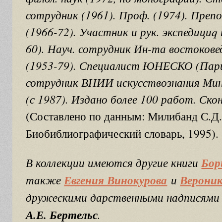
сотрудник (1961). Проф. (1974). Пре
(1966-72). Участник и рук. экспедициq
60). Науч. сотрудник Ин-та востоков
(1953-79). Специалист ЮНЕСКО (Пари
сотрудник ВНИИ искусствознания Ми
(с 1987). Издано более 100 работ. Скон
(Составлено по данным: Милибанд С.Д
Биобиблиографический словарь, 1995).
В коллекции имеются другие книги
Бор
также
Евгения Винокурова
и
Верони
дружескими дарственными надписями
А.Е. Бертельс
.