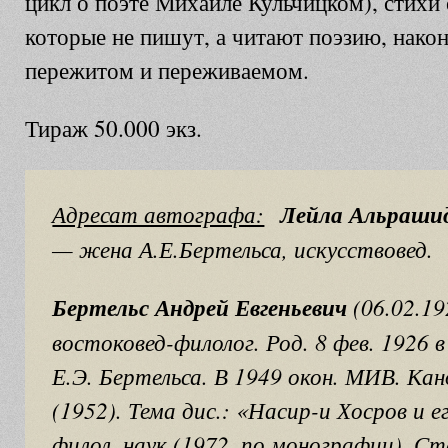
цикл о поэте Михаиле Кульчицком), стихи
которые не пишут, а читают поэзию, нако
пережитом и переживаемом.
Тираж 50.000 экз.
Адресат автографа:
Лейла Альраши
— жена А.Е.Бертельса, искусствовед.
Бертельс Андрей Евгеньевич
(06.02.19
востоковед-филолог. Род. 8 фев. 1926 в
Е.Э. Бертельса. В 1949 окон. МИВ. Кан
(1952). Тема дис.: «Насир-и Хосров и 
филол. наук (1972, по монографии). С