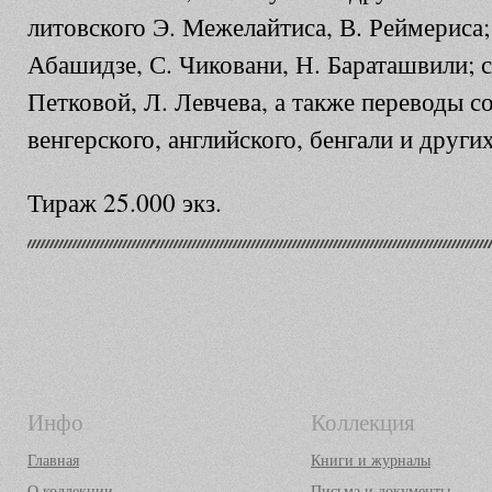
литовского Э. Межелайтиса, В. Реймериса;
Абашидзе, С. Чиковани, Н. Бараташвили; 
Петковой, Л. Левчева, а также переводы со
венгерского, английского, бенгали и други
Тираж 25.000 экз.
Инфо
Коллекция
Главная
Книги и журналы
О коллекции
Письма и документы