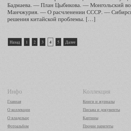
Бадмаева. — План Цыбикова. — Монгольский во
Манчжурия. — О расчленении СССР. — Сибирск
решения китайской проблемы. […]
Пагинация
4
Назад
1
2
3
5
Далее
записей
Инфо
Коллекция
Главная
Книги и журналы
О коллекции
Письма и документы
О владельце
Картины
Фотоальбом
Прочие раритеты