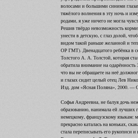
волосами и большими синими глаза
тяжёлого волнения в эту ночь и из
родами, я уже ничего не могла чувст
Решив твёрдо невозможность кормить
унести в детскую, с глаз долой, чтоб
видом такой раньше желанной и теп
ОР ГМТ). Двенадцатого ребёнка в с
Толстого А. А. Толстой, которая ст
обратила внимание на одарённость 3
что вы не обращаете на неё должно
и глазах сидит целый отец Лев Нико
Изд. дом «Ясная Поляна», 2000. — С
Софья Андреевна, не балуя дочь не
образованию, нанимала ей лучших г
немецкому, французскому языкам: м
прекрасно каталась на коньках, скак
стала переписывать его рукописи и 