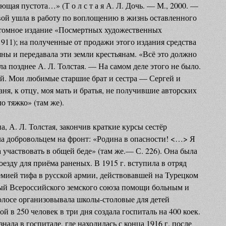
яющая пустота…» (Т о л с т а я А. Л. Дочь. — М., 2000. —
овой ушла в работу по воплощению в жизнь оставленного
хтомное издание «Посмертных художественных
1911); на полученные от продажи этого издания средства
ны и передавала эти земли крестьянам. «Всё это должно
 позднее А. Л. Толстая. — На самом деле этого не было.
й. Мои любимые старшие брат и сестра — Сергей и
аня, к отцу, моя мать и братья, не получившие авторских
о тяжко» (там же).
а, А. Л. Толстая, закончив краткие курсы сестёр
шла добровольцем на фронт: «Родина в опасности! <…> Я
а участвовать в общей беде» (там же.— С. 226). Она была
езду для приёма раненых. В 1915 г. вступила в отряд
емией тифа в русской армии, действовавшей на Турецком
ый Всероссийского земского союза помощи больным и
лосе организовывала школы-столовые для детей
ой в 250 человек в три дня создала госпиталь на 400 коек.
ала в госпитале, где находилась с конца 1916 г. после