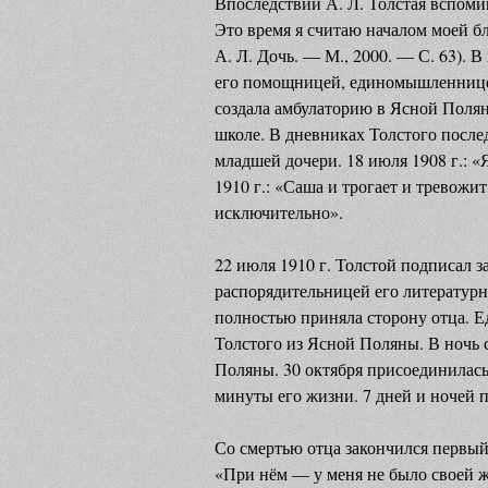
Впоследствии А. Л. Толстая вспомин
Это время я считаю началом моей бл
А. Л. Дочь. — М., 2000. — С. 63). 
его помощницей, единомышленницей
создала амбулаторию в Ясной Поляне
школе. В дневниках Толстого после
младшей дочери. 18 июля 1908 г.: 
1910 г.: «Саша и трогает и тревожит
исключительно».
22 июля 1910 г. Толстой подписал з
распорядительницей его литературн
полностью приняла сторону отца. Е
Толстого из Ясной Поляны. В ночь с
Поляны. 30 октября присоединилась
минуты его жизни. 7 дней и ночей 
Со смертью отца закончился первый
«При нём — у меня не было своей жи