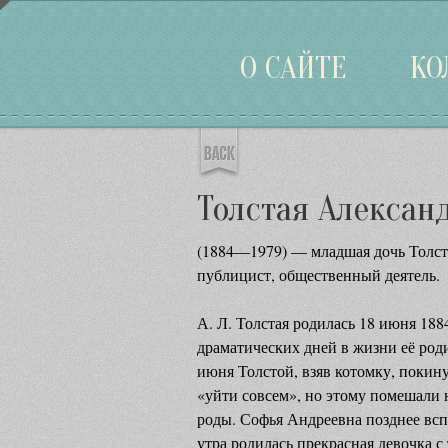
Войти
О САЙТЕ
КО
Толстая Алексан
(1884—1979) — младшая дочь Толст
публицист, общественный деятель.
А. Л. Толстая родилась 18 июня 1884
драматических дней в жизни её роди
июня Толстой, взяв котомку, покин
«уйти совсем», но этому помешали
роды. Софья Андреевна позднее всп
утра родилась прекрасная девочка