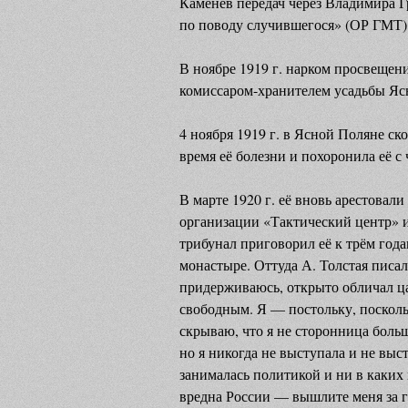
Каменев передач через Владимира Г
по поводу случившегося» (ОР ГМТ)
В ноябре 1919 г. нарком просвещен
комиссаром-хранителем усадьбы Яс
4 ноября 1919 г. в Ясной Поляне ск
время её болезни и похоронила её с
В марте 1920 г. её вновь арестова
организации «Тактический центр» и
трибунал приговорил её к трём год
монастыре. Оттуда А. Толстая писал
придерживаюсь, открыто обличал цар
свободным. Я — постольку, посколь
скрываю, что я не сторонница больш
но я никогда не выступала и не выс
занималась политикой и ни в каких
вредна России — вышлите меня за г