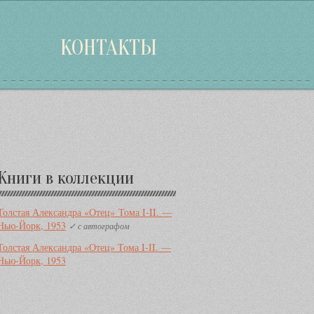
КОНТАКТЫ
Дополнительная
Книги в коллекции
информация
Толстая Александра «Отец» Тома I-II. —
Нью-Йорк, 1953
✓ с автографом
Толстая Александра «Отец» Тома I-II. —
Нью-Йорк, 1953