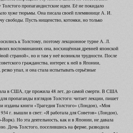
 Толстого пропагандистские идеи. Её не покидало
ыло хуже тюрьмы. Она писала своей племяннице А. И.
чу свободы. Пусть нищенство, котомки, но только
сились к Толстому, поэтому лекционное турне А. Л.
своих воспоминаниях она, восхищённая древней японской
ной страной», но и там у неё возникли трудности. После
т советского гражданства, интерес к ней в Японии,
резко упал, и она стала испытывать серьёзные
хала в США, где прожила 48 лет, до самой смерти. В США
для пропаганды взглядов Толстого: читает лекции, пишет
ыли изданы книги «Трагедия Толстого» (Лондон), «Моя
934 г. вышли в свет: «Я работала для Советов» (Лондон),
Йорк). Но эта деятельность, как и в Японии, не давала
ию. Дочь Толстого, поселившись на ферме, разводила