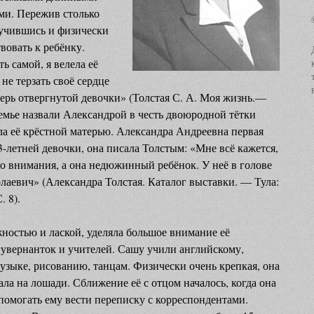
ми. Пережив столько
мучившись и физически
вовать к ребёнку.
 самой, я велела её
 не терзать своё сердце
ерь отвергнутой девочки» (Толстая С. А. Моя жизнь.—
емье назвали Александрой в честь двоюродной тётки
ала её крёстной матерью. Александра Андреевна первая
-летней девочки, она писала Толстым: «Мне всё кажется,
го внимания, а она недюжинный ребёнок. У неё в голове
лаевич» (Александра Толстая. Каталог выставки. — Тула:
. 8).
жностью и лаской, уделяла большое внимание её
увернанток и учителей. Сашу учили английскому,
узыке, рисованию, танцам. Физически очень крепкая, она
ала на лошади. Сближение её с отцом началось, когда она
помогать ему вести переписку с корреспондентами.