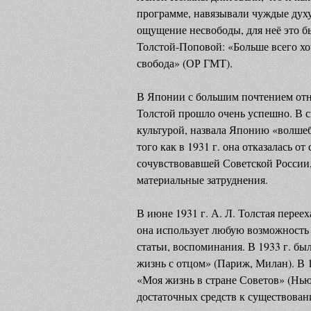
программе, навязывали чуждые духу
ощущение несвободы, для неё это б
Толстой-Поповой: «Больше всего хо
свобода» (ОР ГМТ).
В Японии с большим почтением отно
Толстой прошло очень успешно. В 
культурой, назвала Японию «волшеб
того как в 1931 г. она отказалась о
сочувствовавшей Советской России, 
материальные затруднения.
В июне 1931 г. А. Л. Толстая перее
она использует любую возможность 
статьи, воспоминания. В 1933 г. б
жизнь с отцом» (Париж, Милан). В 1
«Моя жизнь в стране Советов» (Нью-
достаточных средств к существован