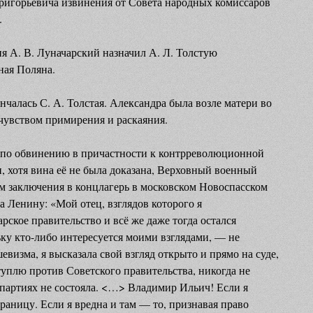
ригорьевича извинения от Совета народных комиссаров
.
ия А. В. Луначарский назначил А. Л. Толстую
ная Поляна.
ончалась С. А. Толстая. Александра была возле матери во
 чувством примирения и раскаяния.
ли по обвинению в причастности к контрреволюционной
, хотя вина её не была доказана, Верховный военный
ам заключения в концлагерь в московском Новоспасском
а Ленину: «Мой отец, взглядов которого я
ское правительство и всё же даже тогда остался
ку кто-либо интересуется моими взглядами, — не
евизма, я высказала свой взгляд открыто и прямо на суде,
туплю против Советского правительства, никогда не
 партиях не состояла. <…> Владимир Ильич! Если я
раницу. Если я вредна и там — то, признавая право