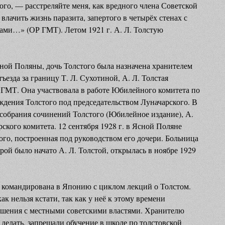
ого, — расстреляйте меня, как вредного члена Советской
 влачить жизнь паразита, запертого в четырёх стенах с
ами…» (ОР ГМТ). Летом 1921 г. А. Л. Толстую
сной Поляны, дочь Толстого была назначена хранителем
отъезда за границу Т. Л. Сухотиной, А. Л. Толстая
 ГМТ. Она участвовала в работе Юбилейного комитета по
ждения Толстого под председательством Луначарского. В
собрания сочинений Толстого (Юбилейное издание), А.
рского комитета. 12 сентября 1928 г. в Ясной Поляне
ого, построенная под руководством его дочери. Больница
рой было начато А. Л. Толстой, открылась в ноябре 1929
ла командирована в Японию с циклом лекций о Толстом.
к нельзя кстати, так как у неё к этому времени
шения с местными советскими властями. Хранителю
 делать, запрещали обучение в школе по толстовской