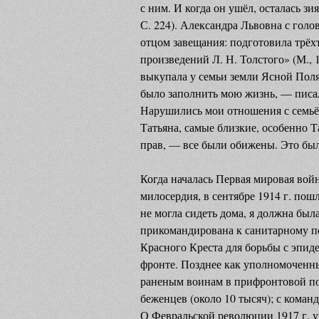
с ним. И когда он ушёл, осталась зи
С. 224). Александра Львовна с гол
отцом завещания: подготовила трё
произведений Л. Н. Толстого» (М., 
выкупала у семьи земли Ясной Поля
было заполнить мою жизнь, — писала
Нарушились мои отношения с семьё
Татьяна, самые близкие, особенно Т
прав, — все были обижены. Это был
Когда началась Первая мировая войн
милосердия, в сентябре 1914 г. по
не могла сидеть дома, я должна был
прикомандирована к санитарному по
Красного Креста для борьбы с эпид
фронте. Позднее как уполномоченн
раненым воинам в прифронтовой по
беженцев (около 10 тысяч); с команд
О Февральской революции 1917 г. узн