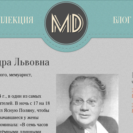
ЛЛЕКЦИЯ
БЛОГ
дра Львовна
ого, мемуарист,
 г., в один из самых
телей. В ночь с 17 на 18
ул Ясную Поляну, чтобы
 начавшиеся у жены
оминала: «В семь часов
 с тёмными длинными