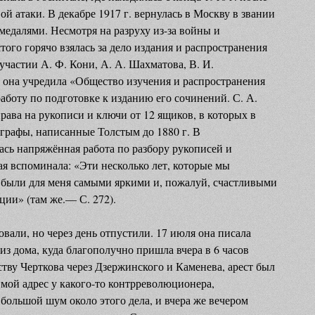
ой атаки. В декабре 1917 г. вернулась в Москву в звании
медалями. Несмотря на разруху из-за войны и
ого горячо взялась за дело издания и распространения
участии А. Ф. Кони, А. А. Шахматова, В. И.
, она учредила «Общество изучения и распространения
работу по подготовке к изданию его сочинений. С. А.
рава на рукописи и ключи от 12 ящиков, в которых в
графы, написанные Толстым до 1880 г. В
ась напряжённая работа по разбору рукописей и
тая вспоминала: «Эти несколько лет, которые мы
 были для меня самыми яркими и, пожалуй, счастливыми
ции» (там же.— С. 272).
овали, но через день отпустили. 17 июля она писала
из дома, куда благополучно пришла вчера в 6 часов
тву Черткова через Дзержинского и Каменева, арест был
 мой адрес у какого-то контрреволюционера,
большой шум около этого дела, и вчера же вечером