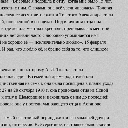
ала: «Впервые я подошла к отцу, когда мне было 15 лет.
изости с ним. С годами она всё увеличивалась» (Толстая
В последнее десятилетие жизни Толстого Александра стала
, поверенной в его делах. Под влиянием отца она
, где лечила местных крестьян, преподавала в местной
дних лет жизни часто с любовью упоминается имя
«Я не хорошо её — исключительно люблю». 15 февраля
. И рад, что люблю её, и браню себя за то, что слишком
авещание, по которому А. Л. Толстая стала
ого наследия. В семейной драме родителей она
динственная из семьи, она была посвящена в планы ухода
 27 на 28 октября 1910 г. она провожала отца из Ясной
 к отцу в Шамордине и находилась с ним до последней
провела она у постели умирающего отца в Астапово.
, самый счастливый период жизни его младшей дочери.
зни, интересов. Всё серьёзное, настоящее было связано