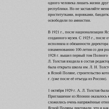
одного человека лишать жизни друг
республики. Но не заставляйте меня
проститутками, воровками, бандитк
освободили по амнистии.
В 1921 г., после национализации Я
созданного музея. С 1925 г., после 
исполняла и обязанности директора
ознаменованию 100-летия со дня ро
1928 г. вышел первый том Полного 
Л. Толстая входила в состав редакто
была открыта школа им. Л. Н. Толст
в Ясной Поляне, строительство кото
г. (уже после её отъезда из России).
1 октября 1929 г. А. Л. Толстая бы
Приглашение из Японии оказалось ка
сложились очень напряжённые отно
Ясной Поляны диктовали, что и как