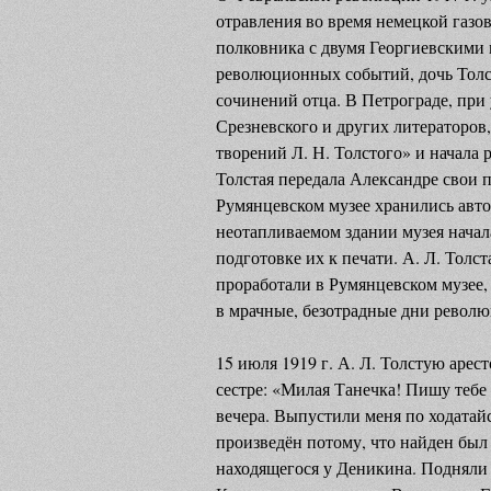
отравления во время немецкой газов
полковника с двумя Георгиевскими 
революционных событий, дочь Толст
сочинений отца. В Петрограде, при 
Срезневского и других литераторов
творений Л. Н. Толстого» и начала 
Толстая передала Александре свои п
Румянцевском музее хранились авто
неотапливаемом здании музея начал
подготовке их к печати. А. Л. Толс
проработали в Румянцевском музее,
в мрачные, безотрадные дни револю
15 июля 1919 г. А. Л. Толстую арест
сестре: «Милая Танечка! Пишу тебе 
вечера. Выпустили меня по ходатайс
произведён потому, что найден был
находящегося у Деникина. Подняли 