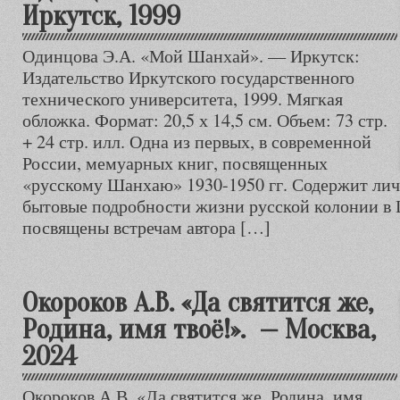
Иркутск, 1999
Одинцова Э.А. «Мой Шанхай». — Иркутск:
Издательство Иркутского государственного
технического университета, 1999. Мягкая
обложка. Формат: 20,5 х 14,5 см. Объем: 73 стр.
+ 24 стр. илл. Одна из первых, в современной
России, мемуарных книг, посвященных
«русскому Шанхаю» 1930-1950 гг. Содержит ли
бытовые подробности жизни русской колонии в 
посвящены встречам автора […]
Окороков А.В. «Да святится же,
Родина, имя твоё!». — Москва,
2024
Окороков А.В. «Да святится же, Родина, имя