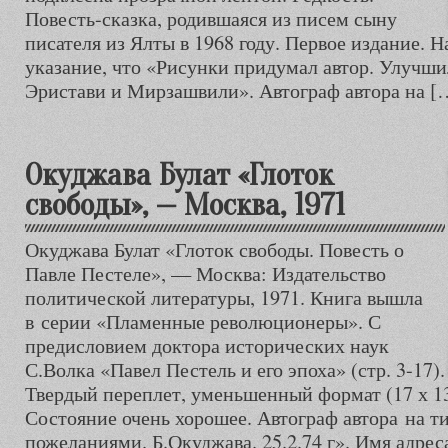
Повесть-сказка, родившаяся из писем сыну
писателя из Ялты в 1968 году. Первое издание. Н
указание, что «Рисунки придумал автор. Улучш
Эристави и Мирзашвили». Автограф автора на [
Окуджава Булат «Глоток
свободы», — Москва, 1971
Окуджава Булат «Глоток свободы. Повесть о
Павле Пестеле», — Москва: Издательство
политической литературы, 1971. Книга вышла
в серии «Пламенные революционеры». С
предисловием доктора исторических наук
С.Волка «Павел Пестель и его эпоха» (стр. 3-17).
Твердый переплет, уменьшенный формат (17 х 13,
Состояние очень хорошее. Автограф автора на 
пожеланиями. Б.Окуджава. 25.2.74 г». Имя адрес