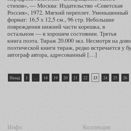
стихов», — Москва: Издательство «Советская
Россия», 1972. Мягкий переплет. Уменьшенный
формат: 16,5 х 12,5 см., 96 стр. Небольшие
повреждения нижней части корешка, в
остальном — в хорошем состоянии. Третья
книга поэта. Тираж 20.000 экз. Несмотря на дов
поэтической книги тираж, редко встречается у б
автограф автора, адресованный […]
Пагинация
23
Назад
1
…
18
19
20
21
22
24
25
26
записей
Инфо
Коллекция