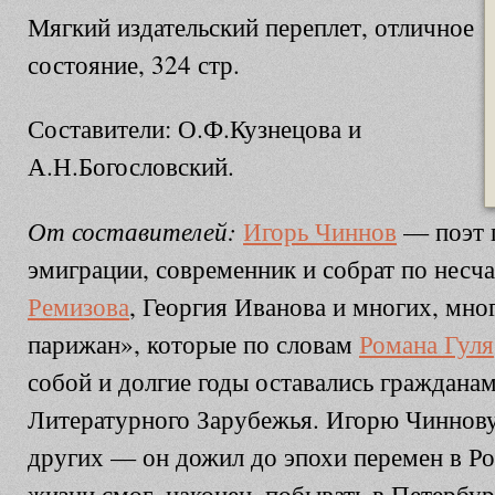
Мягкий издательский переплет, отличное
состояние, 324 стр.
Составители: О.Ф.Кузнецова и
А.Н.Богословский.
От составителей:
Игорь Чиннов
— поэт 
эмиграции, современник и собрат по несч
Ремизова
, Георгия Иванова и многих, мно
парижан», которые по словам
Романа Гуля
собой и долгие годы оставались граждана
Литературного Зарубежья. Игорю Чиннову
других — он дожил до эпохи перемен в Ро
жизни смог, наконец, побывать в Петербур