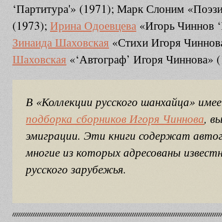
‘Партитура'» (1971); Марк Слоним «Поэз
(1973);
Ирина Одоевцева
«Игорь Чиннов ‘П
Зинаида Шаховская
«Стихи Игоря Чиннова
Шаховская
«‘Автограф’ Игоря Чиннова» (
В «Коллекции русского шанхайца» име
подборка сборников Игоря Чиннова
, в
эмиграции. Эти книги содержат авто
многие из которых адресованы извест
русского зарубежья.