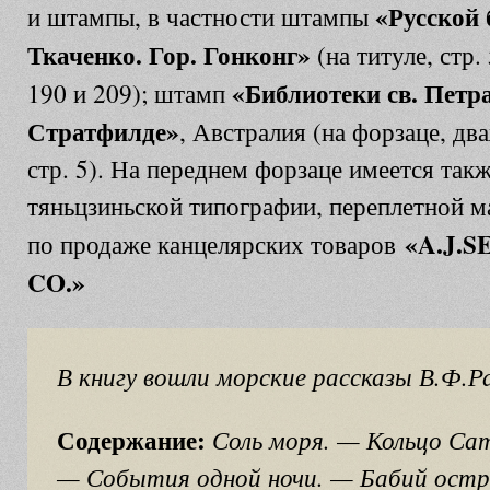
«Русской
и штампы, в частности штампы
Ткаченко. Гор. Гонконг»
(на титуле, стр. 
«Библиотеки св. Петр
190 и 209); штамп
Стратфилде»
, Австралия (на форзаце, дв
стр. 5). На переднем форзаце имеется так
тяньцзиньской типографии, переплетной м
«A.J.
по продаже канцелярских товаров
CO.»
В книгу вошли морские рассказы В.Ф.Р
Содержание:
Соль моря. — Кольцо Са
— События одной ночи. — Бабий остр