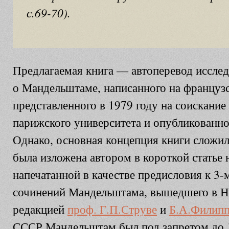
с.69-70).
Предлагаемая книга — автоперевод иссле
о Мандельштаме, написанного на французс
представленного в 1979 году на соискание
парижского университета и опубликованног
Однако, основная концепция книги сложил
была изложена автором в короткой статье 
напечатанной в качестве предисловия к 3-
сочинений Мандельштама, вышедшего в Н
редакцией
проф. Г.П.Струве
и
Б.А.Филипп
СССР Мандельштам был под запретом до 1