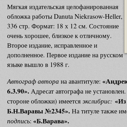
Мягкая издательская целофанированная
обложка работы Danuta Niekrasow-Heller,
336 стр. Формат: 18 х 12 см. Состояние
очень хорошее, близкое к отличному.
Второе издание, исправленное и
дополненное. Первое издание на русском
языке вышло в 1988 г.
«Андрею
Автограф автора
на авантитуле:
6.3.90».
Адресат автографа не установлен.
«Из
экслибрис:
стороне обложки) имеется
Б.Н.Варавы №2345».
На титуле также и
«Б.Варава».
подпись
: