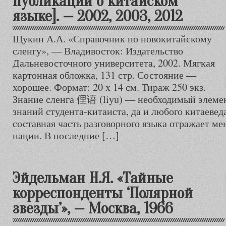
публикаций о китайском
языке]. — 2002, 2003, 2012
Щукин А.А. «Справочник по новокитайскому
сленгу», — Владивосток: Издательство
Дальневосточного университета, 2002. Мягкая
картонная обложка, 131 стр. Состояние —
хорошее. Формат: 20 х 14 см. Тираж 250 экз.
Знание сленга 俚语 (liyu) — необходимый элеме
знаний студента-китаиста, да и любого китаеведа
составная часть разговорного языка отражает ме
нации. В последние […]
Эйдельман Н.Я. «Тайные
корреспонденты ‘Полярной
звезды’», — Москва, 1966