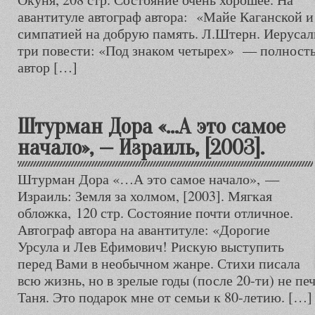
авантитуле автограф автора: «Майе Каганской и
симпатией на добрую память. Л.Штерн. Иерусал
три повести: «Под знаком четырех» — полность
автор […]
Штурман Дора «…А это самое
начало», — Израиль, [2003].
Штурман Дора «…А это самое начало», —
Израиль: Земля за холмом, [2003]. Мягкая
обложка, 120 стр. Состояние почти отличное.
Автограф автора на авантитуле: «Дорогие
Урсула и Лев Ефимович! Рискую выступить
перед Вами в необычном жанре. Стихи писала
всю жизнь, но в зрелые годы (после 20-ти) не п
Таня. Это подарок мне от семьи к 80-летию. […]