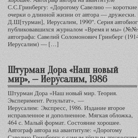
С.С.Гринбергу: «Дорогому Савелию — короткие
очерки о длинной жизни от автора — дружески.
Д.Ш[турман], Иерусалим, 1990″. Серия автобиог
публиковавшихся журналом «Время и мы» (№№ 3
автографа: Савелий Соломонович Гринберг (191
Иерусалим) — […]
Штурман Дора «Наш новый
мир», — Иерусалим, 1986
Штурман Дора «Наш новый мир. Теория.
Эксперимент. Результат», —
Иерусалим: Экспресс, 1986. Издание второе
исправленное и дополненное. Мягкая обложка,
464 с. Малый формат. Состояние хорошее.
Автограф автора на авантитуле: «Дорогому
Савелию Гринбергу с самым тёплым дружеским ч