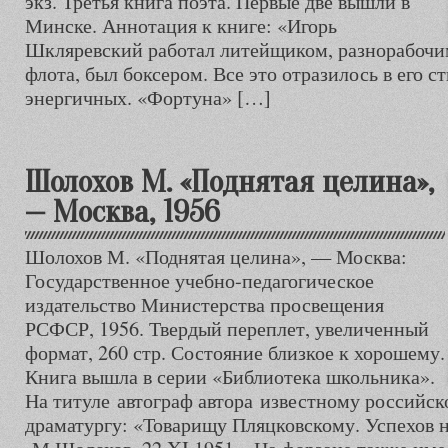
экз. Третья книга поэта. Первые две вышли в
Минске. Аннотация к книге: «Игорь
Шкляревский работал литейщиком, разнорабочим
флота, был боксером. Все это отразилось в его с
энергичных. «Фортуна» […]
Шолохов М. «Поднятая целина»,
— Москва, 1956
Шолохов М. «Поднятая целина», — Москва:
Государственное учебно-педагогическое
издательство Министерства просвещения
РСФСР, 1956. Твердый переплет, увеличенный
формат, 260 стр. Состояние близкое к хорошему.
Книга вышла в серии «Библиотека школьника».
На титуле автограф автора известному российс
драматургу: «Товарищу Пляцковскому. Успехов 