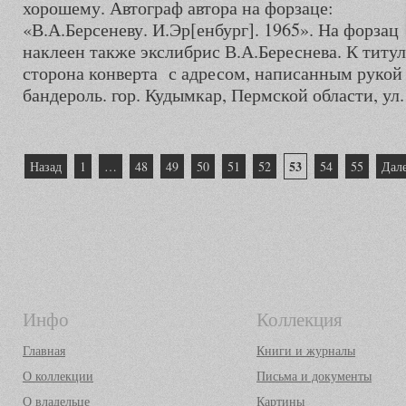
хорошему. Автограф автора на форзаце:
«В.А.Берсеневу. И.Эр[енбург]. 1965». На форзац
наклеен также экслибрис В.А.Береснева. К титу
сторона конверта с адресом, написанным рукой 
бандероль. гор. Кудымкар, Пермской области, ул. 
Пагинация
53
Назад
1
…
48
49
50
51
52
54
55
Дал
записей
Инфо
Коллекция
Главная
Книги и журналы
О коллекции
Письма и документы
О владельце
Картины