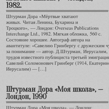
1982.
Штурман Дора «Мёртвые хватают
живых. Читая Ленина, Бухарина и
Троцкого», — Лондон: Overseas Publications
Interchange Ltd., 1982. Мягкая обложка, 560 с.
Состояние хорошее. Автограф автора на
авантитуле: «Савелию Гринбергу с дружеским ч
за понимание — автор. Д.Штурман, Иерусалим, 
трудов известного публициста третьей эмиграции
Савелий Соломонович Гринберг (1914, Екатерин
Иерусалим) — […]
Штурман Дора «Моя школа», —
Лондон, 1990
Штурман Дора «Моя школа», — Лондон: