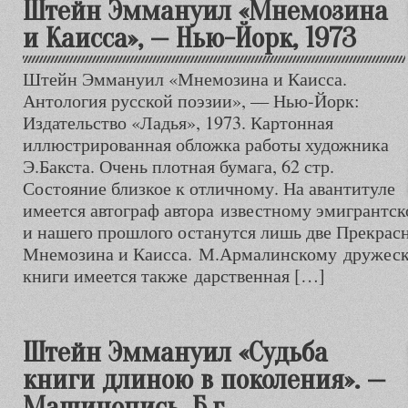
Штейн Эммануил «Мнемозина
и Каисса», — Нью-Йорк, 1973
Штейн Эммануил «Мнемозина и Каисса.
Антология русской поэзии», — Нью-Йорк:
Издательство «Ладья», 1973. Картонная
иллюстрированная обложка работы художника
Э.Бакста. Очень плотная бумага, 62 стр.
Состояние близкое к отличному. На авантитуле
имеется автограф автора известному эмигрантск
и нашего прошлого останутся лишь две Прекр
Мнемозина и Каисса. М.Армалинскому дружески
книги имеется также дарственная […]
Штейн Эммануил «Судьба
книги длиною в поколения». —
Машинопись, Б.г.