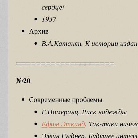
сердце!
1937
Архив
В.А.Катанян. К истории издан
====================
№20
Современные проблемы
Г.Померанц. Риск надежды
Ефим Эткинд
. Так-таки ничег
Элвин Гулднер. Будущее интелл