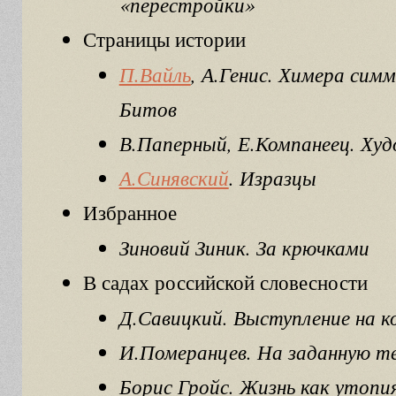
«перестройки»
Страницы истории
П.Вайль
, А.Генис. Химера сим
Битов
В.Паперный, Е.Компанеец. Худ
А.Синявский
. Изразцы
Избранное
Зиновий Зиник. За крючками
В садах российской словесности
Д.Савицкий. Выступление на к
И.Померанцев. На заданную т
Борис Гройс. Жизнь как утопи