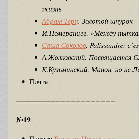
жизнь
Абрам Терц
. Золотой шнурок
И.Померанцев. «Между пытк
Саша Соколов
. Palissandre: c’e
А.Жолковский. Посвящается С
К.Кузьминский. Манон, но не Ле
Почта
====================
№19
Памяти
Виктора Некрасова