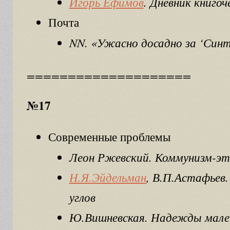
Игорь Ефимов
. Дневник книгоч
Почта
NN. «Ужасно досадно за ‘Синт
====================
№17
Современные проблемы
Леон Ржевский. Коммунизм-эт
Н.Я.Эйдельман
, В.П.Астафьев.
углов
Ю.Вишневская. Надежды мале