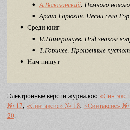
А.Волохонский
. Немного нового
Архип Горюхин. Песни села Го
Среди книг
И.Померанцев. Под знаком воп
Т.Горичев. Пронзенные пусто
Нам пишут
Электронные версии журналов:
«Синтакси
№ 17
,
«Синтаксис» № 18
,
«Синтаксис» №
20
.