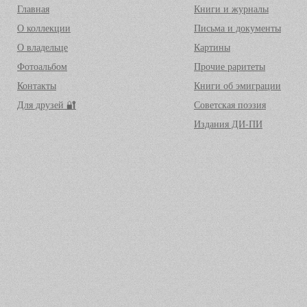
Главная
Книги и журналы
О коллекции
Письма и документы
О владельце
Картины
Фотоальбом
Прочие раритеты
Контакты
Книги об эмиграции
Для друзей 🔐
Советская поэзия
Издания ДИ-ПИ