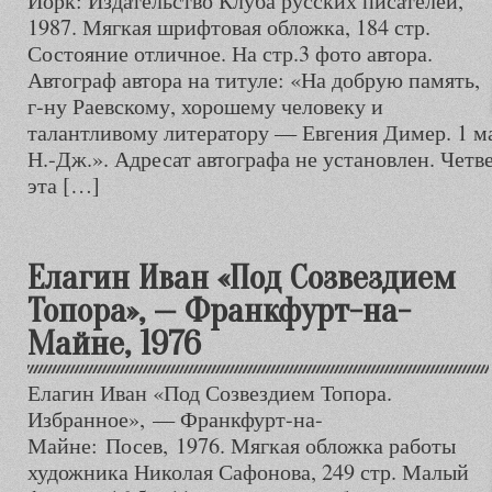
Йорк: Издательство Клуба русских писателей,
1987. Мягкая шрифтовая обложка, 184 стр.
Состояние отличное. На стр.3 фото автора.
Автограф автора на титуле: «На добрую память,
г-ну Раевскому, хорошему человеку и
талантливому литератору — Евгения Димер. 1 ма
Н.-Дж.». Адресат автографа не установлен. Четве
эта […]
Елагин Иван «Под Созвездием
Топора», — Франкфурт-на-
Майне, 1976
Елагин Иван «Под Созвездием Топора.
Избранное», — Франкфурт-на-
Майне: Посев, 1976. Мягкая обложка работы
художника Николая Сафонова, 249 стр. Малый