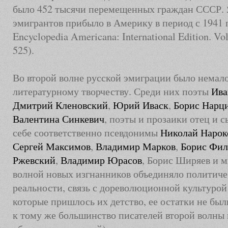
было 452 тысячи перемещенных граждан СССР. 
эмигрантов прибыло в Америку в период с 1941 п
Encyclopedia Americana: International Edition. Vol
525).
Во второй волне русской эмиграции было немал
литературному творчеству. Среди них поэты
Ива
Дмитрий Кленовский
,
Юрий Иваск
,
Борис Нарц
Валентина Синкевич
, поэты и прозаики отец и 
себе соответственно псевдонимы
Николай Нарок
Сергей Максимов
,
Владимир Марков
,
Борис Фи
Ржевский
,
Владимир Юрасов
, Борис Ширяев и м
волной новых изгнанников объединяло политиче
реальности, связь с дореволюционной культурой (
которые пришлось их детство, ее остатки не бы
к тому же большинство писателей второй волны