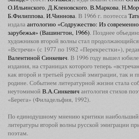
О.Ильинского
,
Д.Кленовского
,
В.Маркова
,
Н.Мор
Б.Филиппова
,
И.Чиннова
. В 1966 г. поэтесса
Тат
издала
антологию «Содружество: Из современно
зарубежья» (Вашингтон, 1966)
. Позднее объеди
художников второй волны стал продолжающийся 
«Встречи» (с 1977 по 1982 «Перекрестки»), ред
Валентиной Синкевич
. В 1996 году вышел юбил
издания, на страницах которого теперь «встреч
как второй и третьей русской эмиграции, так и 
родине. Событием литературной жизни стала соб
неутомимой
В.А.Синкевич
антология стихов поэ
«Берега» (Филадельфия, 1992).
По единодушному мнению критики наибольший в
литературы второй волны русской эмиграции п
поэтам.