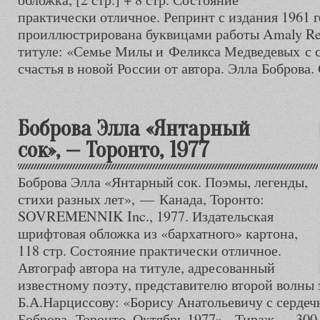
практически отличное. Репринт с издания 1961 
проиллюстрирована буквицами работы Amaly Rei
титуле: «Семье Милы и Феликса Медведевых с
счастья в новой России от автора. Элла Боброва.
Боброва Элла «Янтарный
сок», — Торонто, 1977
Боброва Элла «Янтарный сок. Поэмы, легенды,
стихи разных лет», — Канада, Торонто:
SOVREMENNIK Inc., 1977. Издательская
шрифтовая обложка из «бархатного» картона,
118 стр. Состояние практически отличное.
Автограф автора на титуле, адресованный
известному поэту, представителю второй волны
Б.А.Нарциссову: «Борису Анатольевичу с серде
Боброва. Торонто. Октябрь 1977». Тираж — 300 э