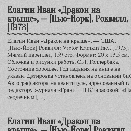
Елагин Иван «Дракон на
крыше», — [Нью-Йорк], Роквилл,
[1973]
Елагин Иван «Дракон на крыше», — США,
[Нью-Йорк] Роквилл: Victor Kamkin Inc., [1973].
Мягкий переплет, 159 стр. Формат: 20 х 13,5 см.
Обложка и рисунки работы С.Л. Голлербаха.
Состояние хорошее. Год издания на книге не
указан. Датировка установлена на основании би
Автограф автора на авантитуле, адресованный г
редактору журнала «Грани» Н.Б.Тарасовой: «На
сердечным […]
Елагин Иван «Дракон на
крыше», — [Нью-Йорк] Роквилл,