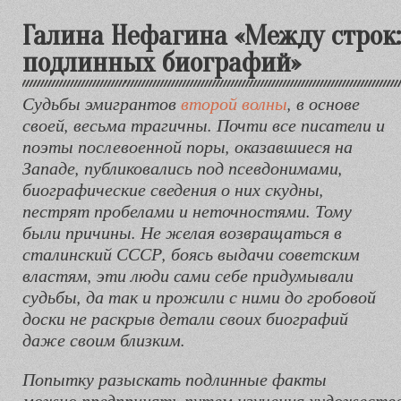
Галина Нефагина «Между строк:
подлинных биографий»
Судьбы эмигрантов
второй волны
, в основе
своей, весьма трагичны. Почти все писатели и
поэты послевоенной поры, оказавшиеся на
Западе, публиковались под псевдонимами,
биографические сведения о них скудны,
пестрят пробелами и неточностями. Тому
были причины. Не желая возвращаться в
сталинский СССР, боясь выдачи советским
властям, эти люди сами себе придумывали
судьбы, да так и прожили с ними до гробовой
доски не раскрыв детали своих биографий
даже своим близким.
Попытку разыскать подлинные факты
можно предпринять путем изучения художестве