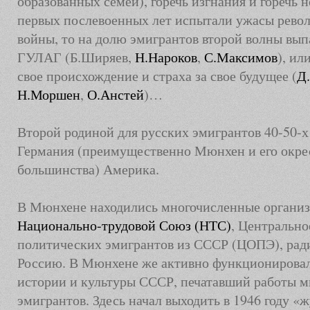
образованных семей), горечь изгнания и горечь 
первых послевоенных лет испытали ужасы рево
войны, то на долю эмигрантов второй волны вып
ГУЛАГ (Б.Ширяев,
Н.Нароков
,
С.Максимов
), ил
свое происхождение и страха за свое будущее (
Д
Н.Моршен
,
О.Анстей
)…
Второй родиной для русских эмигрантов 40-50-х 
Германия (преимущественно Мюнхен и его окрес
большинства) Америка.
В Мюнхене находились многочисленные организ
Национально-трудовой Союз (НТС)
, Центрально
политических эмигрантов из СССР (ЦОПЭ), рад
Россию. В Мюнхене же активно функционирова
истории и культуры СССР, печатавший работы м
эмигрантов. Здесь начал выходить в 1946 году «