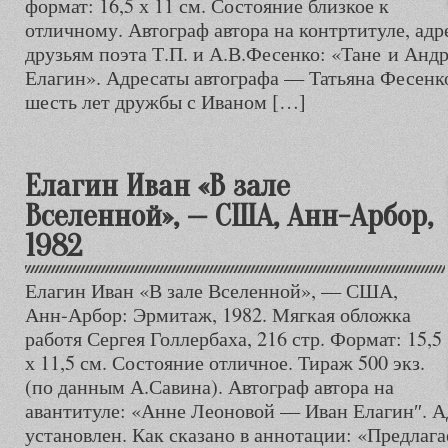
формат: 16,5 х 11 см. Состояние близкое к
отличному. Автограф автора на контртитуле, ад
друзьям поэта Т.П. и А.В.Фесенко: «Тане и Анд
Елагин». Адресаты автографа — Татьяна Фесенк
шесть лет дружбы с Иваном […]
Елагин Иван «В зале
Вселенной», — США, Анн-Арбор,
1982
Елагин Иван «В зале Вселенной», — США,
Анн-Арбор: Эрмитаж, 1982. Мягкая обложка
работя Сергея Голлербаха, 216 стр. Формат: 15,5
х 11,5 см. Состояние отличное. Тираж 500 экз.
(по данным А.Савина). Автограф автора на
авантитуле: «Анне Леоновой — Иван Елагин″. Ад
установлен. Как сказано в аннотации: «Предла