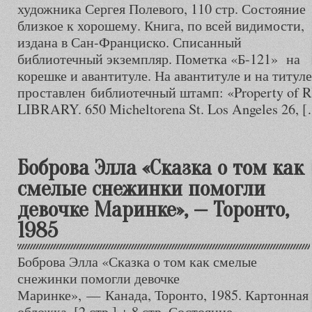
художника Сергея Полевого, 110 стр. Состояние
близкое к хорошему. Книга, по всей видимости,
издана в Сан-Франциско. Списанный
библиотечный экземпляр. Пометка «Б-121» на
корешке и авантитуле. На авантитуле и на титул
проставлен библиотечный штамп: «Property 
LIBRARY. 650 Micheltorena St. Los Angeles 26, 
Боброва Элла «Сказка о том как
смелые снежинки помогли
девочке Маринке», — Торонто,
1985
Боброва Элла «Сказка о том как смелые
снежинки помогли девочке
Маринке», — Канада, Торонто, 1985. Картонная
обложка, [2 стр.] + 8 стр. Состояние