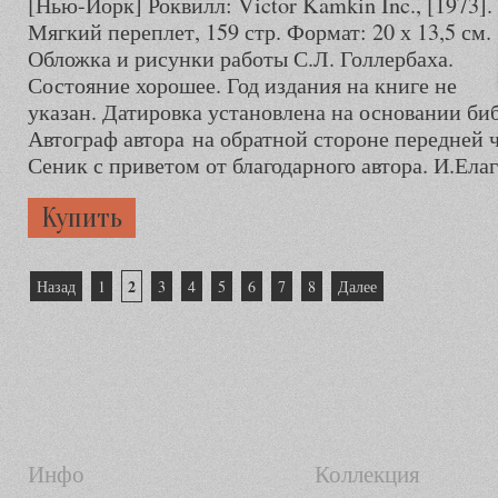
[Нью-Йорк] Роквилл: Victor Kamkin Inc., [1973].
Мягкий переплет, 159 стр. Формат: 20 х 13,5 см.
Обложка и рисунки работы С.Л. Голлербаха.
Состояние хорошее. Год издания на книге не
указан. Датировка установлена на основании би
Автограф автора на обратной стороне передней
Сеник с приветом от благодарного автора. И.Ела
Купить
Пагинация
2
Назад
1
3
4
5
6
7
8
Далее
записей
Инфо
Коллекция