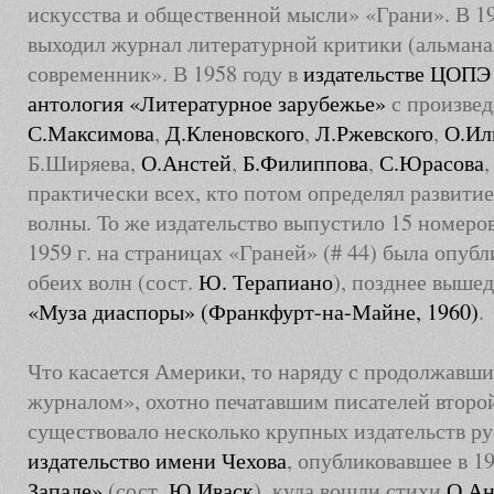
искусства и общественной мысли» «Грани». В 1
выходил журнал литературной критики (альман
современник». В 1958 году в
издательстве ЦОПЭ
антология «Литературное зарубежье»
с произве
С.Максимова
,
Д.Кленовского
,
Л.Ржевского
,
О.Ил
Б.Ширяева,
О.Анстей
,
Б.Филиппова
,
С.Юрасова
практически всех, кто потом определял развити
волны. То же издательство выпустило 15 номеро
1959 г. на страницах «Граней» (# 44) была опуб
обеих волн (сост.
Ю. Терапиано
), позднее выше
«Муза диаспоры» (Франкфурт-на-Майне, 1960)
.
Что касается Америки, то наряду с продолжавш
журналом», охотно печатавшим писателей второ
существовало несколько крупных издательств ру
издательство имени Чехова
, опубликовавшее в 1
Западе»
(сост.
Ю.Иваск
), куда вошли стихи
О.Ан