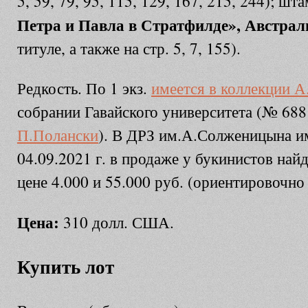
5, 59, 79, 95, 115, 129, 167, 215, 244); шт
Петра и Павла в Стратфилде», Австрал
титуле, а также на стр. 5, 7, 155).
Редкость. По 1 экз.
имеется в коллекции А
собрании Гавайского университета (№ 68
П.Полански
). В ДРЗ им.А.Солженицына им
04.09.2021 г. в продаже у букинистов найд
цене 4.000 и 55.000 руб. (ориентировочн
Цена:
310 долл. США.
Купить лот