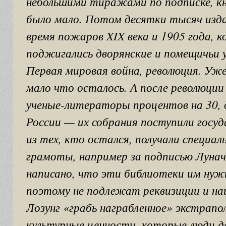
небольшими тиражами по подписке, к
было мало. Потом десятки тысяч изда
время пожаров XIX века и 1905 года, к
поджигались дворянские и помещичьи 
Первая мировая война, революция. Уже
мало что осталось. А после революции
ученые-литераторы процентов на 30, д
России — их собрания поступили госу
из тех, кто остался, получали специа
грамоты, например за подписью Лунач
написано, что эти библиотеки им нуж
поэтому не подлежат реквизиции и на
Лозунг «грабь награбленное» экстрапо
культурные ценности, которые люди 