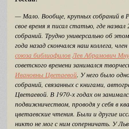
— Мало. Вообще, крупных собраний в Р
свое время я писал статью, где назва
собраний. Трудно универсально об это
года назад скончался наш коллега, чле
союза библиофилов
Лев Абрамович Мну
советского времени занимался творче
Ивановны Цветаевой
. У него было од
собраний, связанных с книгами, автог
Цветаевой. В 1970-х годах он занималс
подвижничеством, проводя у себя в кв
цветаевские чтения. Были и другие исс
никто не мог с ним соперничать. У Ль