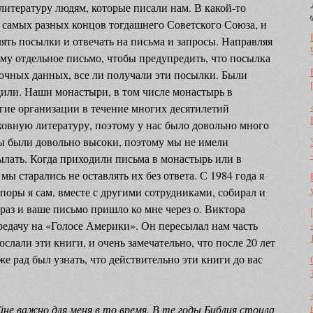
итературу людям, которые писали нам. В какой-то
 самых разных концов тогдашнего Советского Союза, и
ть посылки и отвечать на письма и запросы. Направляя
му отдельное письмо, чтобы предупредить, что посылка
точных данных, все ли получали эти посылки. Были
одили. Наши монастыри, в том числе монастырь в
угие организации в течение многих десятилетий
ховную литературу, поэтому у нас было довольно много
ы были довольно высоки, поэтому мы не имели
лать. Когда приходили письма в монастырь или в
 старались не оставлять их без ответа. С 1984 года я
поры я сам, вместе с другими сотрудниками, собирал и
раз и ваше письмо пришло ко мне через о. Виктора
редачу на «Голосе Америки». Он пересылал нам часть
слали эти книги, и очень замечательно, что после 20 лет
же рад был узнать, что действительно эти книги до вас
йне важно для меня в то время. В те годы Библия стоила