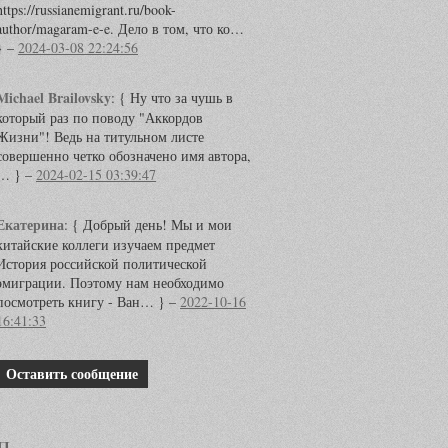
https://russianemigrant.ru/book-
author/magaram-e-e. Дело в том, что ко…
} –
2024-03-08 22:24:56
Michael Brailovsky
:
{ Ну что за чушь в
который раз по поводу "Аккордов
Жизни"! Ведь на титульном листе
совершенно четко обозначено имя автора,
… } –
2024-02-15 03:39:47
Екатерина
:
{ Добрый день! Мы и мои
китайские коллеги изучаем предмет
История российской политической
эмиграции. Поэтому нам необходимо
посмотреть книгу - Ван… } –
2022-10-16
16:41:33
Оставить сообщение