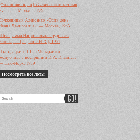
[Филиппов Борис] «Советская потаенная
муза». — Мюнхен, 1961
Солженицын Александр «Один день
Ивана Денисовича», — Москва, 1963
«Программа Национально-трудового
союза», — [Издание НТС], 1951
Полторацкий Н.П. «Монархия и
республика в восприятии И.А. Ильина»,
— Нью-Йорк, 1979
Посмотреть все лоты