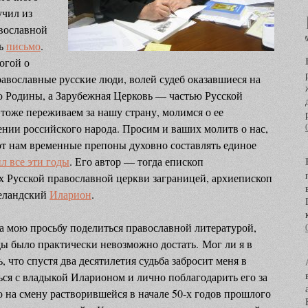
учил из
вославной
сь
письмо
.
огой о
вославные русские люди, волей судеб оказавшиеся на
ью Родины, а Зарубежная Церковь — частью Русской
оже переживаем за нашу страну, молимся о ее
нии российского народа. Просим и ваших молитв о нас,
ют нам временные препоны духовно составлять единое
л все эти годы
. Его автор — тогда епископ
х Русской православной церкви заграницей, архиепископ
еландский
Иларион
.
а мою просьбу поделиться православной литературой,
ды было практически невозможно достать.
Мог ли я в
, что спустя два десятилетия судьба забросит меня в
ься с владыкой Иларионом и лично поблагодарить его за
о на смену растворившейся в начале 50-х годов прошлого