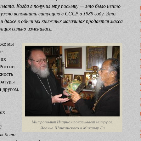
рплата. Когда я получил эту посылку — это было нечто
нужно вспомнить ситуацию в СССР в 1989 году. Это
а и даже в обычных книжных магазинах продается масса
ация сильно изменилась.
уже мы
не
 их
 России
жность
ературы
и другом.
ак
Митрополит Иларион показывает митру св.
й
Иоанна Шанхайского о.Михаилу Ли
ак было