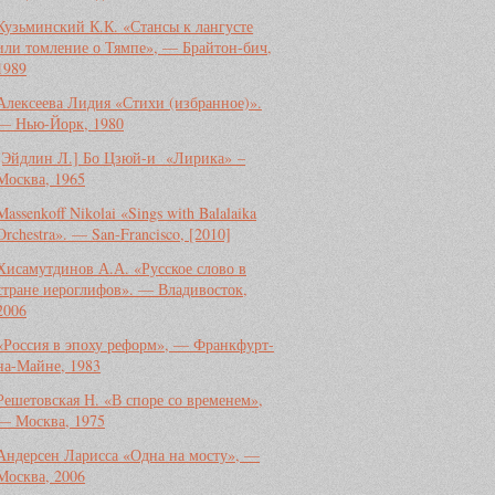
Кузьминский К.К. «Стансы к лангусте
или томление о Тямпе», — Брайтон-бич,
1989
Алексеева Лидия «Стихи (избранное)».
— Нью-Йорк, 1980
[Эйдлин Л.] Бо Цзюй-и «Лирика» –
Москва, 1965
Massenkoff Nikolai «Sings with Balalaika
Orchestra». — San-Francisco, [2010]
Хисамутдинов А.А. «Русское слово в
стране иероглифов». — Владивосток,
2006
«Россия в эпоху реформ», — Франкфурт-
на-Майне, 1983
Решетовская Н. «В споре со временем»,
— Москва, 1975
Андерсен Ларисса «Одна на мосту», —
Москва, 2006