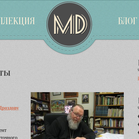
ЛЛЕКЦИЯ
БЛОГ
оты
Дроздову
дент
сточного