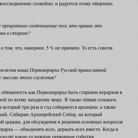
воссоединение спокойно, и радуется этому общению,
е процентное соотношение тех, кто принял это
ока в стороне?
о том, что, наверное, 5 % не приняло. То есть совсем
зложена ноша Первоиерарха Русской православной
е миссию этого служения?
 обязанность как Первоиерарха быть старшим иерархом в
ной по всему западному миру. Я также обязан созывать
 который три раза в год собираются архиереи, а также
рхий. Собираю Архиерейский Собор, на который
ой церкви, для обсуждения и решения основных вопросов
рарха — объединять всех, держать всех вместе. Когда в
оходят какие-то важные церковные события,