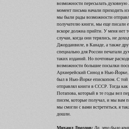
возможности пересылать духовную л
момент письма начали приходить из
мы были рады возможности отправля
получателю книги, мы еще писали е
вскоре должна прийти. У меня нет 
случаи, когда они терялись, не дох
Джорданвиле, в Канаде, а также др
специально для России печатали ду
таких изданий. Но почтовые расход
возможности большие посылки посы
Архиерейский Синод в Нью-Йорке, мы
был в Нью-Йорке епископом. С той 
отправлял книги в СССР. Тогда как 
Потапова, который в те годы вел пе
писем, которые получал, и мы вам по
мы смогли с вами встретиться, я так
дошли.
Михаил Дроздов:
Да, это было кра