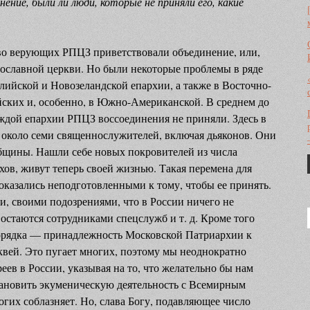
ение, были ли люди, которые не приняли его, какие
о верующих РПЦЗ приветствовали объединение, или,
вославной церкви. Но были некоторые проблемы в ряде
алийской и Новозеландской епархии, а также в Восточно-
йских и, особенно, в Южно-Американской. В среднем до
каждой епархии РПЦЗ воссоединения не приняли. Здесь в
 около семи священнослужителей, включая дьяконов. Они
общины. Нашли себе новых покровителей из числа
в, живут теперь своей жизнью. Такая перемена для
казались неподготовленными к тому, чтобы ее принять.
, своими подозрениями, что в России ничего не
остаются сотрудниками спецслужб и т. д. Кроме того
орядка — принадлежность Московской Патриархии к
вей. Это пугает многих, поэтому мы неоднократно
ев в России, указывая на то, что желательно бы нам
тановить экуменическую деятельность с Всемирным
огих соблазняет. Но, слава Богу, подавляющее число