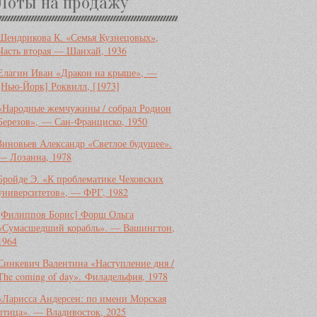
Лоты на продажу
Шендрикова К. «Семья Кузнецовых»,
Часть вторая — Шанхай, 1936
Елагин Иван «Дракон на крыше», —
[Нью-Йорк] Роквилл, [1973]
«Народные жемчужины / собрал Родион
Березов», — Сан-Франциско, 1950
Зиновьев Александр «Светлое будущее».
— Лозанна, 1978
Бройде Э. «К проблематике Чеховских
университетов», — ФРГ, 1982
[Филиппов Борис] Форш Ольга
«Сумасшедший корабль». — Вашингтон,
1964
Синкевич Валентина «Наступление дня /
The coming of day». Филадельфия, 1978
«Ларисса Андерсен: по имени Морская
птица». — Владивосток, 2025