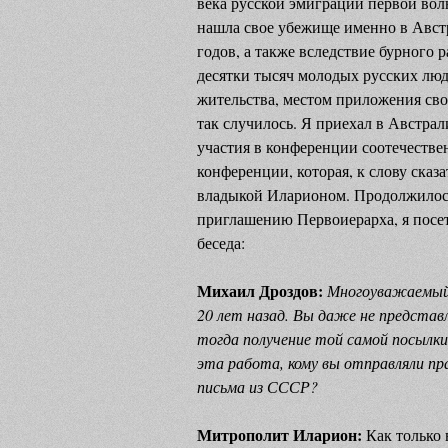
века русской эмиграции первой вол
нашла свое убежище именно в Австр
годов, а также вследствие бурного 
десятки тысяч молодых русских люде
жительства, местом приложения св
так случилось. Я приехал в Австрал
участия в конференции соотечеств
конференции, которая, к слову сказ
владыкой Иларионом. Продолжилось 
приглашению Первоиерарха, я посети
беседа:
Михаил Дроздов:
Многоуважаемый 
20 лет назад. Вы даже не представ
тогда получение той самой посылк
эта работа, кому вы отправляли пр
письма из СССР?
Митрополит Иларион:
Как только 