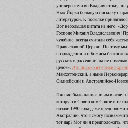
университета во Владивостоке, пол
Нью-Йорка большую посылку с пра
литературой. К посылке прилагало
Вот небольшая цитата из него: «Дор
Господе Михаил Владиславович! Пра
чужбине, всегда считали себя част
Православной Церкви. Поэтому мы т
возрождении и о Божием благослове
русских в рассеянии, да не помеша
целое».
Это письмо я бережно храни
Манхэттенский, а ныне Первоиерар
Сиднейский и Австралийско-Новоз
Письмо было написано им в ответ н
которую в Советском Союзе в те го
начале 1990 года даже предположить
Австралию, что я смогу познакомит
тот дар? Мог ли я предположить, чт