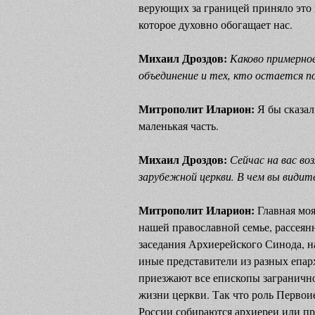
верующих за границей приняло это 
которое духовно обогащает нас.
Михаил Дроздов:
Каково примерно
объединение и тех, кто остается п
Митрополит Иларион:
Я бы сказал 
маленькая часть.
Михаил Дроздов:
Сейчас на вас во
зарубежной церкви. В чем вы видит
Митрополит Иларион:
Главная моя
нашей православной семье, рассеян
заседания Архиерейского Синода, на
иные представители из разных епа
приезжают все епископы заграничн
жизни церкви. Так что роль Первоие
России собираются архиереи или пр