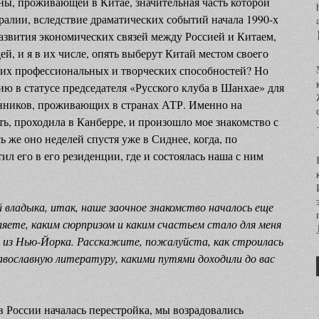
ны, проживающей в Китае, значительная часть которой
алии, вследствие драматических событий начала 1990-х
развития экономических связей между Россией и Китаем,
й, и я в их числе, опять выберут Китай местом своего
оих профессиональных и творческих способностей? Но
ию в статусе председателя «Русского клуба в Шанхае» для
енников, проживающих в странах АТР. Именно на
ать, проходила в Канберре, и произошло мое знакомство с
же оно неделей спустя уже в Сиднее, когда, по
л его в его резиденции, где и состоялась наша с ним
владыка, итак, наше заочное знакомство началось еще
ляете, каким сюрпризом и каким счастьем стало для меня
и из Нью-Йорка. Расскажите, пожалуйста, как строилась
авославную литературу, какими путями доходили до вас
в России началась перестройка, мы возрадовались