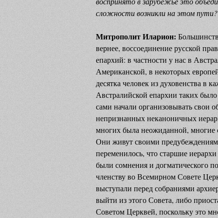
воспринято в зарубежье это объедин
сложности возникли на этом пути?
Митрополит Иларион:
Большинств
вернее, воссоединение русской пра
епархий: в частности у нас в Австр
Американской, в некоторых европе
десятка человек из духовенства в 
Австралийской епархии таких было
сами начали организовывать свои 
непризнанных неканоничных иерархо
многих была неожиданной, многие о
Они живут своими предубеждениями
переменилось, что старшие иерархи 
были сомнения и догматического п
членству во Всемирном Совете Церк
выступали перед собраниями архиере
выйти из этого Совета, либо приос
Советом Церквей, поскольку это мн