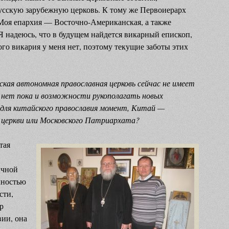
усскую зарубежную церковь. К тому же Первоиерарх
Моя епархия — Восточно-Американская, а также
Я надеюсь, что в будущем найдется викарный епископ,
ого викария у меня нет, поэтому текущие заботы этих
кая автономная православная церковь сейчас не имеет
 нет пока и возможности рукополагать новых
 для китайского православия момент, Китай —
 церкви или Московского Патриархата?
тая
ичной
лностью
сти,
р
ии, она