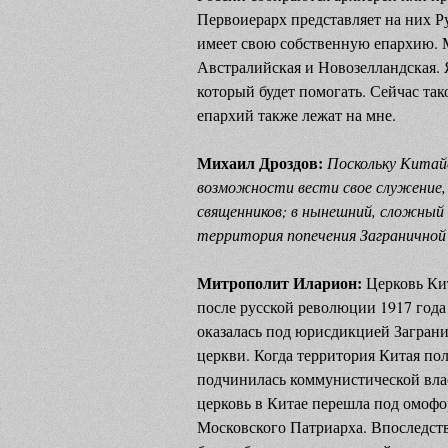
Первоиерарх представляет на них Р
имеет свою собственную епархию. 
Австралийская и Новозелландская. 
который будет помогать. Сейчас так
епархий также лежат на мне.
Михаил Дроздов:
Поскольку Китайс
возможности вести свое служение,
священников; в нынешний, сложный
территория попечения Заграничной
Митрополит Иларион:
Церковь Ки
после русской революции 1917 года
оказалась под юрисдикцией Загран
церкви. Когда территория Китая по
подчинилась коммунистической вла
церковь в Китае перешла под омофо
Московского Патриарха. Впоследств