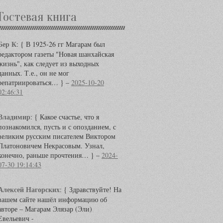
Гостевая книга
Бер К
:
{ В 1925-26 гг Магарам был
редактором газеты "Новая шанхайская
жизнь", как следует из выходных
данных. Т.е., он не мог
репатриироваться… } –
2025-10-20
02:46:31
Владимир
:
{ Какое счастье, что я
познакомился, пусть и с опозданием, с
великим русским писателем Виктором
Платоновичем Некрасовым. Узнал,
конечно, раньше прочтения… } –
2024-
07-30 19:14:43
Алексей Нагорских
:
{ Здравствуйте! На
вашем сайте нашёл информацию об
авторе – Магарам Элязар (Эли)
Евельевич -