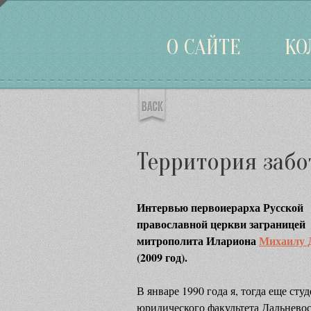
Войти
О САЙТЕ
КО
Территория заб
Интервью первоиерарха Русской
православной церкви заграницей
митрополита Илариона
Михаилу 
(2009 год).
В январе 1990 года я, тогда еще сту
юридического факультета Дальнево